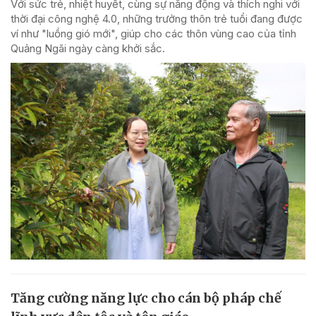
Với sức trẻ, nhiệt huyết, cùng sự năng động và thích nghi với
thời đại công nghệ 4.0, những trưởng thôn trẻ tuổi đang được
ví như "luồng gió mới", giúp cho các thôn vùng cao của tỉnh
Quảng Ngãi ngày càng khởi sắc.
Tăng cường năng lực cho cán bộ pháp chế