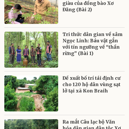
giàu của đồng bào Xơ
Đăng (Bài 2)
Tri thức dân gian về sâm
Ngọc Linh: Báu vật gắn
với tín ngưỡng về “thần
rừng” (Bài 1)
Đề xuất bố trí tái định cư
cho 120 hộ dân vùng sạt
lở tại xã Kon Braih
Ra mắt Câu lạc bộ Văn
hóa dân gian dân tộc Xơ