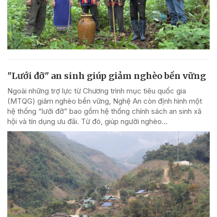
"Lưới đỡ" an sinh giúp giảm nghèo bền vững
Ngoài những trợ lực từ Chương trình mục tiêu quốc gia
(MTQG) giảm nghèo bền vững, Nghệ An còn định hình một
hệ thống “lưới đỡ” bao gồm hệ thống chính sách an sinh xã
hội và tín dụng ưu đãi. Từ đó, giúp người nghèo...