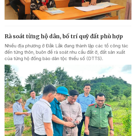
Rà soát từng hộ dân, bố trí quỹ đất phù hợp
Nhiều địa phương ở Đắk Lắk đang thành lập các tổ công tác
đến từng thôn, buôn để rà soát nhu cầu đất ở, đất sản xuất
của từng hộ đồng bào dân tộc thiểu số (DTTS).