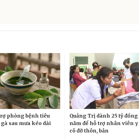
 trợ phòng bệnh tiêu
Quảng Trị dành 25 tỷ đồng
 gà sau mưa kéo dài
năm để hỗ trợ nhân viên y 
cô đỡ thôn, bản