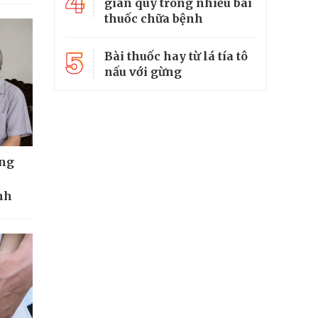
4
gian quý trong nhiều bài
thuốc chữa bệnh
5
Bài thuốc hay từ lá tía tô
nấu với gừng
ông
nh