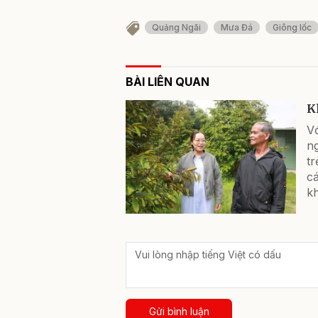
Quảng Ngãi
Mưa Đá
Giông lốc
BÀI LIÊN QUAN
K
Vớ
ng
tr
c
kh
Gửi bình luận