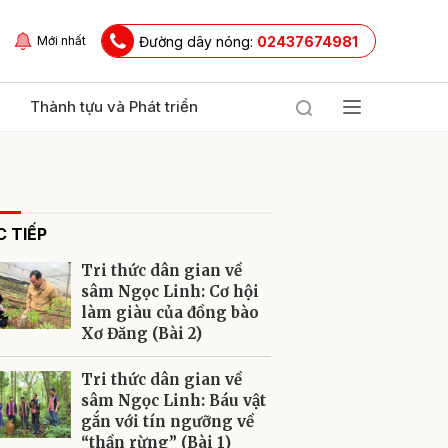
Đường dây nóng:
02437674981
Mới nhất
Thành tựu và Phát triển
 TIẾP
Tri thức dân gian về
sâm Ngọc Linh: Cơ hội
làm giàu của đồng bào
Xơ Đăng (Bài 2)
ửi
Tri thức dân gian về
sâm Ngọc Linh: Báu vật
gắn với tín ngưỡng về
“thần rừng” (Bài 1)