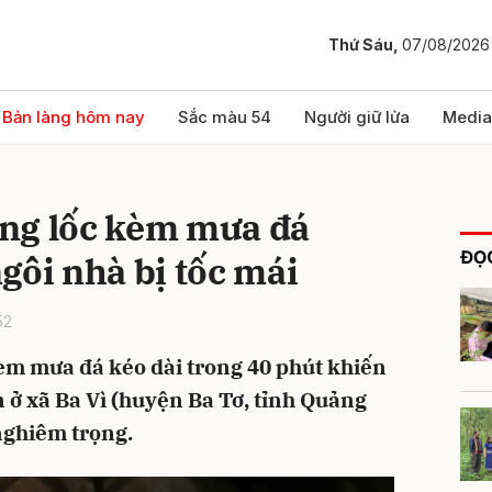
Thứ Sáu,
07/08/2026
bình luận
Bản làng hôm nay
Sắc màu 54
Người giữ lửa
Media
ng lốc kèm mưa đá
ĐỌC
gôi nhà bị tốc mái
52
èm mưa đá kéo dài trong 40 phút khiến
Hủy
G
 ở xã Ba Vì (huyện Ba Tơ, tỉnh Quảng
 nghiêm trọng.