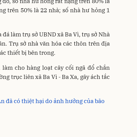
g đó, số nhà hư hỏng rất nặng trên 80% là
ng trên 50% là 22 nhà; số nhà hư hỏng 1
 đá làm trụ sở UBND xã Ba Vì, trụ sở Nhà
ần. Trụ sở nhà văn hóa các thôn trên địa
ác thiết bị bên trong.
 làm cho hàng loạt cây cối ngã đổ chắn
ng trục liên xã Ba Vì - Ba Xa, gây ách tắc
 đã có thiệt hại do ảnh hưởng của bão