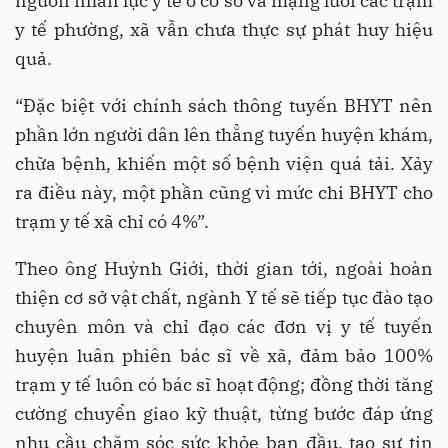
nguồn nhân lực y tế ở cơ sở và mạng lưới các trạm
y tế phường, xã vẫn chưa thực sự phát huy hiệu
quả.
“Đặc biệt với chính sách thông tuyến BHYT nên
phần lớn người dân lên thẳng tuyến huyện khám,
chữa bệnh, khiến một số bệnh viện quá tải. Xảy
ra điều này, một phần cũng vì mức chi BHYT cho
trạm y tế xã chỉ có 4%”.
Theo ông Huỳnh Giới, thời gian tới, ngoài hoàn
thiện cơ sở vật chất, ngành Y tế sẽ tiếp tục đào tạo
chuyên môn và chỉ đạo các đơn vị y tế tuyến
huyện luân phiên bác sĩ về xã, đảm bảo 100%
trạm y tế luôn có bác sĩ hoạt động; đồng thời tăng
cường chuyển giao kỹ thuật, từng bước đáp ứng
nhu cầu chăm sóc sức khỏe ban đầu, tạo sự tin