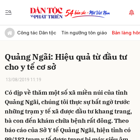
Gửi bình luận
Công tác Dân tộc
Tín ngưỡng tôn giáo
Bản làng hô
Quảng Ngãi: Hiệu quả từ đầu tư
cho y tế cơ sở
13/08/2019 11:19
Có dịp về thăm một số xã miền núi của tỉnh
Hủy
Gửi
Quảng Ngãi, chúng tôi thực sự bất ngờ trước
những trạm y tế xã được đầu tư khang trang,
bà con đến khám chữa bệnh rất đông. Theo
báo cáo của Sở Y tế Quảng Ngãi, hiện tỉnh có
99/183 trạm y tế được trang bị máy siêu âm