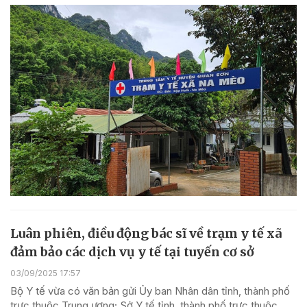
Luân phiên, điều động bác sĩ về trạm y tế xã
đảm bảo các dịch vụ y tế tại tuyến cơ sở
03/09/2025 17:57
Bộ Y tế vừa có văn bản gửi Ủy ban Nhân dân tỉnh, thành phố
trực thuộc Trung ương; Sở Y tế tỉnh, thành phố trực thuộc