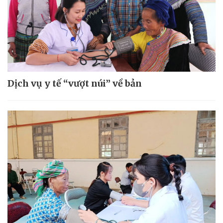
Dịch vụ y tế “vượt núi” về bản