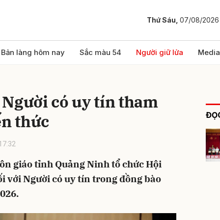
Thứ Sáu,
07/08/2026
bình luận
Bản làng hôm nay
Sắc màu 54
Người giữ lửa
Media
 Người có uy tín tham
ĐỌC
ến thức
17:32
Tôn giáo tỉnh Quảng Ninh tổ chức Hội
Hủy
G
i với Người có uy tín trong đồng bào
026.