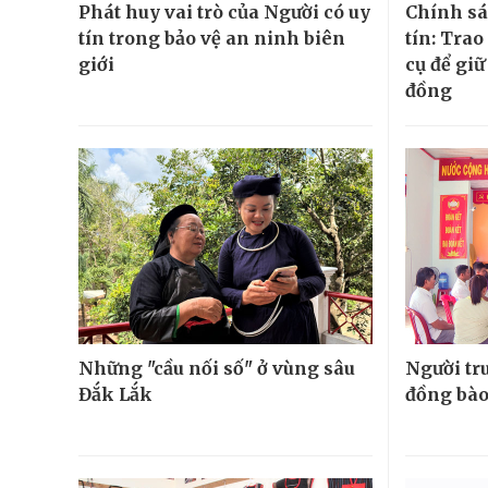
Phát huy vai trò của Người có uy
Chính sá
tín trong bảo vệ an ninh biên
tín: Tra
giới
cụ để gi
đồng
Những "cầu nối số" ở vùng sâu
Người tr
Đắk Lắk
đồng bà