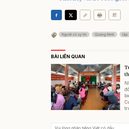
Người có uy tín
Quảng Ninh
tập
BÀI LIÊN QUAN
T
t
N
đồ
b
C
tr