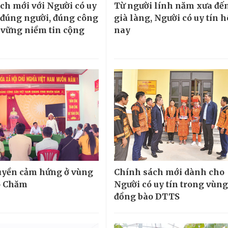
ch mới với Người có uy
Từ người lính năm xưa đế
o đúng người, đúng công
già làng, Người có uy tín 
ữ vững niềm tin cộng
nay
uyền cảm hứng ở vùng
Chính sách mới dành cho
o Chăm
Người có uy tín trong vùng
đồng bào DTTS