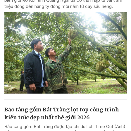
biên giới Rờ Kơi, tỉnh Quảng Ngãi đã có thu nhập từ vài trăm
triệu đồng đến hàng tỷ đồng mỗi năm từ cây sầu riêng.
Bảo tàng gốm Bát Tràng lọt top công trình
kiến trúc đẹp nhất thế giới 2026
Bảo tàng gốm Bát Tràng được tạp chí du lịch Time Out (Anh)