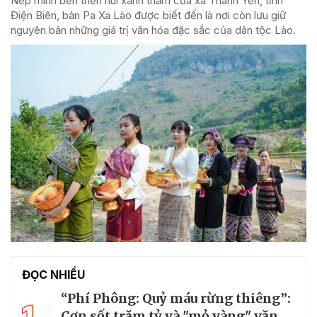
Nép mình bên triền núi xanh thẳm của xã Thanh Yên, tỉnh
Điện Biên, bản Pa Xa Lào được biết đến là nơi còn lưu giữ
nguyên bản những giá trị văn hóa đặc sắc của dân tộc Lào.
ĐỌC NHIỀU
“Phí Phông: Quỷ máu rừng thiêng”:
1
Cơn sốt trăm tỷ và "mỏ vàng" văn