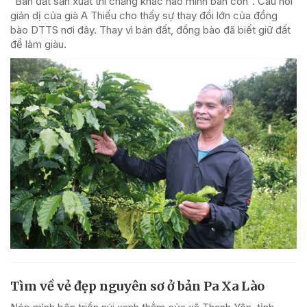
“Bán đất sản xuất thì chẳng khác nào mình bán con”. Câu nói
giản dị của già A Thiếu cho thấy sự thay đổi lớn của đồng
bào DTTS nơi đây. Thay vì bán đất, đồng bào đã biết giữ đất
để làm giàu.
Tìm về vẻ đẹp nguyên sơ ở bản Pa Xa Lào