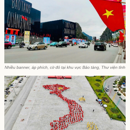
Nhiều banner, áp phích, cờ đỏ tại khu vực Bảo tàng, Thư viện tỉnh