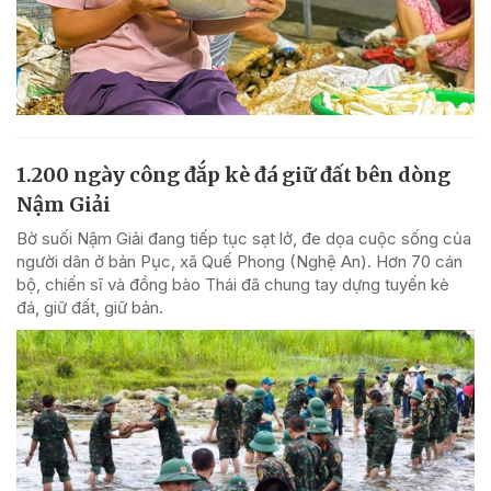
1.200 ngày công đắp kè đá giữ đất bên dòng
Nậm Giải
Bờ suối Nậm Giải đang tiếp tục sạt lở, đe dọa cuộc sống của
người dân ở bản Pục, xã Quế Phong (Nghệ An). Hơn 70 cán
bộ, chiến sĩ và đồng bào Thái đã chung tay dựng tuyến kè
đá, giữ đất, giữ bản.