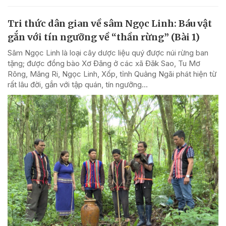
Tri thức dân gian về sâm Ngọc Linh: Báu vật
gắn với tín ngưỡng về “thần rừng” (Bài 1)
Sâm Ngọc Linh là loại cây dược liệu quý được núi rừng ban
tặng; được đồng bào Xơ Đăng ở các xã Đăk Sao, Tu Mơ
Rông, Măng Ri, Ngọc Linh, Xốp, tỉnh Quảng Ngãi phát hiện từ
rất lâu đời, gắn với tập quán, tín ngưỡng...