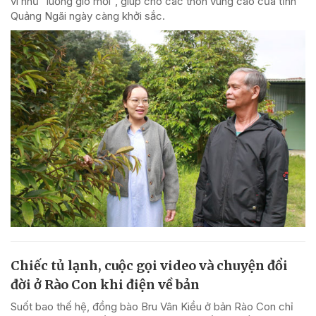
ví như "luồng gió mới", giúp cho các thôn vùng cao của tỉnh
Quảng Ngãi ngày càng khởi sắc.
Chiếc tủ lạnh, cuộc gọi video và chuyện đổi
đời ở Rào Con khi điện về bản
Suốt bao thế hệ, đồng bào Bru Vân Kiều ở bản Rào Con chỉ