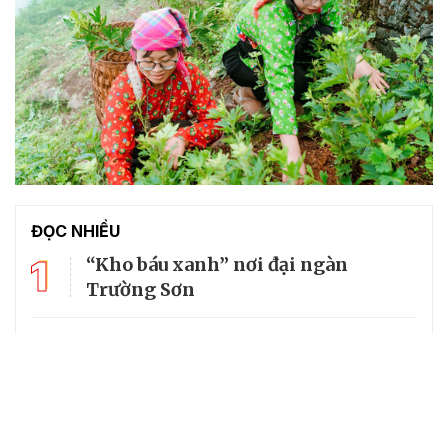
ĐỌC NHIỀU
1
“Kho báu xanh” nơi đại ngàn
Trường Sơn
2
Thăm không gian lưu giữ kí ức lịch
sử về cố Tổng Bí thư Trường Chinh
3
Mùi tàu: Vị thuốc đa năng trong