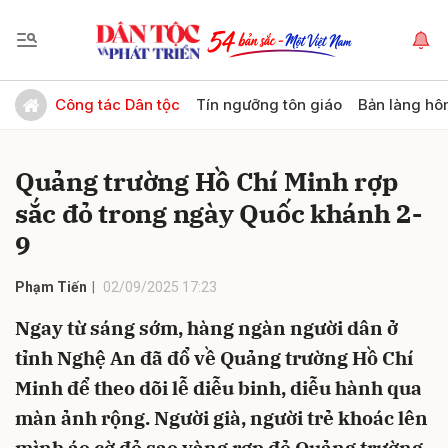
Gửi bình luận
Công tác Dân tộc
Tín ngưỡng tôn giáo
Bản làng hô
Quảng trường Hồ Chí Minh rợp
sắc đỏ trong ngày Quốc khánh 2-
9
Phạm Tiến
02/09/2025 17:23
Hủy
Gửi
Ngay từ sáng sớm, hàng ngàn người dân ở
tỉnh Nghệ An đã đổ về Quảng trường Hồ Chí
Minh để theo dõi lễ diễu binh, diễu hành qua
màn ảnh rộng. Người già, người trẻ khoác lên