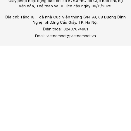
Giấy phép hoạt động báo chí số 57/GP-BC do Cục Báo chí, Bộ
Văn hóa, Thể thao và Du lịch cấp ngày 06/11/2025.
Địa chỉ: Tầng 18, Toà nhà Cục Viễn thông (VNTA), 68 Dương Đình
Nghệ, phường Cầu Giấy, TP. Hà Nội.
Điện thoại: 02437674981
Email: vietnamnet@vietnamnet.vn