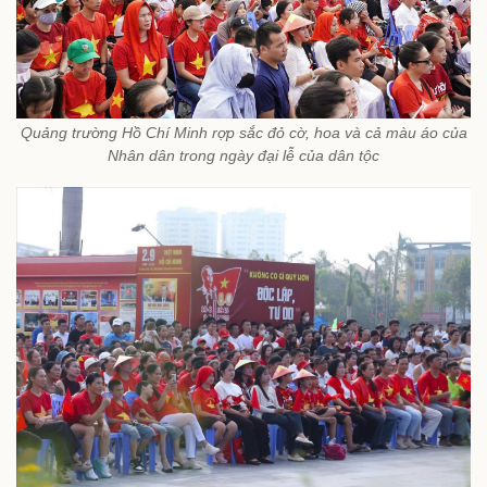
Quảng trường Hồ Chí Minh rợp sắc đỏ cờ, hoa và cả màu áo của
Nhân dân trong ngày đại lễ của dân tộc