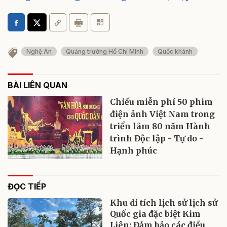
Nghệ An
Quảng trường Hồ Chí Minh
Quốc khánh
BÀI LIÊN QUAN
Chiếu miễn phí 50 phim
điện ảnh Việt Nam trong
triển lãm 80 năm Hành
trình Độc lập - Tự do -
Hạnh phúc
ĐỌC TIẾP
Khu di tích lịch sử lịch sử
Quốc gia đặc biệt Kim
Liên: Đảm bảo các điều