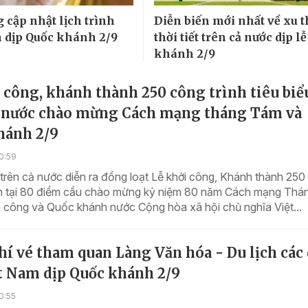
 cập nhật lịch trình
Diễn biến mới nhất về xu t
h dịp Quốc khánh 2/9
thời tiết trên cả nước dịp l
khánh 2/9
 công, khánh thành 250 công trình tiêu biể
ả nước chào mừng Cách mạng tháng Tám và
hánh 2/9
0:59
trên cả nước diễn ra đồng loạt Lễ khởi công, Khánh thành 250
 án tại 80 điểm cầu chào mừng kỷ niệm 80 năm Cách mạng Thá
 công và Quốc khánh nước Cộng hòa xã hội chủ nghĩa Việt...
í vé tham quan Làng Văn hóa - Du lịch các
ệt Nam dịp Quốc khánh 2/9
0:55