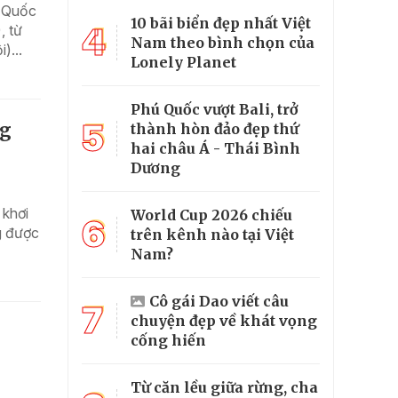
 Quốc
10 bãi biển đẹp nhất Việt
4
, từ
Nam theo bình chọn của
)...
Lonely Planet
Phú Quốc vượt Bali, trở
5
ng
thành hòn đảo đẹp thứ
hai châu Á - Thái Bình
Dương
 khơi
World Cup 2026 chiếu
6
g được
trên kênh nào tại Việt
Nam?
Cô gái Dao viết câu
7
chuyện đẹp về khát vọng
cống hiến
Từ căn lều giữa rừng, cha