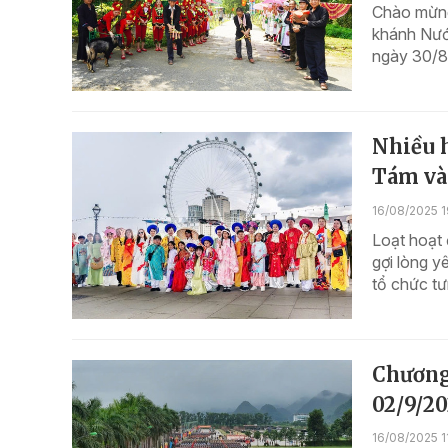
Chào mừng
khánh Nướ
ngày 30/8 
Nhiều 
Tám và
16/08/2025 1
Loạt hoạt 
gợi lòng y
tổ chức tư
Chương
02/9/2
16/08/2025 1