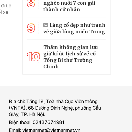
8
nghèo nuôi 7 con gái
 đi bộ
thành cử nhân
i xe
9
Làng cổ đẹp như tranh
vẽ giữa lòng miền Trung
Thăm không gian lưu
10
giữ kí ức lịch sử về cố
Tổng Bí thư Trường
Chinh
Địa chỉ: Tầng 18, Toà nhà Cục Viễn thông
(VNTA), 68 Dương Đình Nghệ, phường Cầu
Giấy, TP. Hà Nội.
Điện thoại: 02437674981
Email: vietnamnet@vietnamnet.vn