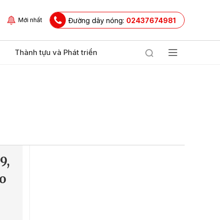
Đường dây nóng:
02437674981
Mới nhất
Thành tựu và Phát triển
9,
áo