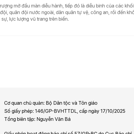
trượng mở đầu màn diễu hành, tiếp đó là diễu binh của các khối
ội, quân đội nước ngoài, dân quân tự vệ, công an, rồi đến khố
sự, lực lượng vũ trang trên biển.
Cơ quan chủ quản: Bộ Dân tộc và Tôn giáo
Số giấy phép: 146/GP-BVHTTDL, cấp ngày 17/10/2025
Tổng biên tập: Nguyễn Văn Bá
Giấy phép hoạt động báo chí số 57/GP-BC do Cục Báo chí,