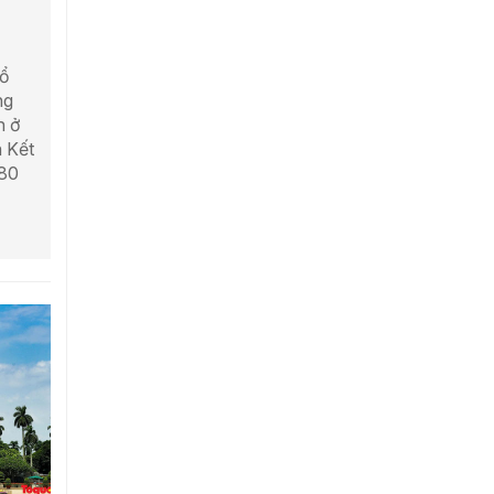
tổ
ng
h ở
 Kết
 80