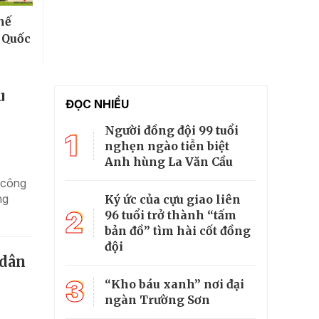
hế
ễ Quốc
u
ĐỌC NHIỀU
Người đồng đội 99 tuổi
1
nghẹn ngào tiễn biệt
Anh hùng La Văn Cầu
 công
ng
Ký ức của cựu giao liên
2
96 tuổi trở thành “tấm
bản đồ” tìm hài cốt đồng
đội
 dân
3
“Kho báu xanh” nơi đại
ngàn Trường Sơn