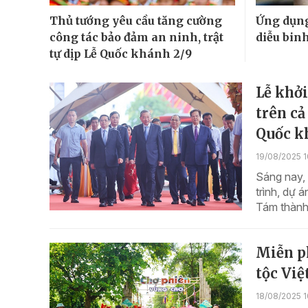
Thủ tướng yêu cầu tăng cường
Ứng dụng
công tác bảo đảm an ninh, trật
diễu bin
tự dịp Lễ Quốc khánh 2/9
Lễ khởi
trên c
Quốc k
19/08/2025 1
Sáng nay, 
trình, dự
Tám thành
Miễn ph
tộc Vi
18/08/2025 1