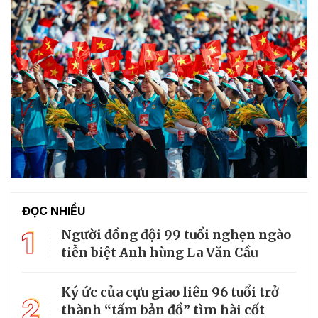
ĐỌC NHIỀU
1
Người đồng đội 99 tuổi nghẹn ngào
tiễn biệt Anh hùng La Văn Cầu
Ký ức của cựu giao liên 96 tuổi trở
2
thành “tấm bản đồ” tìm hài cốt