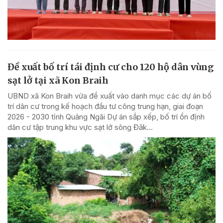
Đề xuất bố trí tái định cư cho 120 hộ dân vùng
sạt lở tại xã Kon Braih
UBND xã Kon Braih vừa đề xuất vào danh mục các dự án bố
trí dân cư trong kế hoạch đầu tư công trung hạn, giai đoạn
2026 - 2030 tỉnh Quảng Ngãi Dự án sắp xếp, bố trí ổn định
dân cư tập trung khu vực sạt lở sông Đăk...