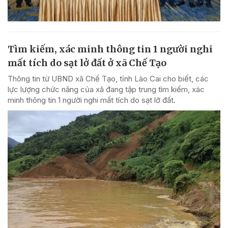
Tìm kiếm, xác minh thông tin 1 người nghi
mất tích do sạt lở đất ở xã Chế Tạo
Thông tin từ UBND xã Chế Tạo, tỉnh Lào Cai cho biết, các
lực lượng chức năng của xã đang tập trung tìm kiếm, xác
minh thông tin 1 người nghi mất tích do sạt lở đất.