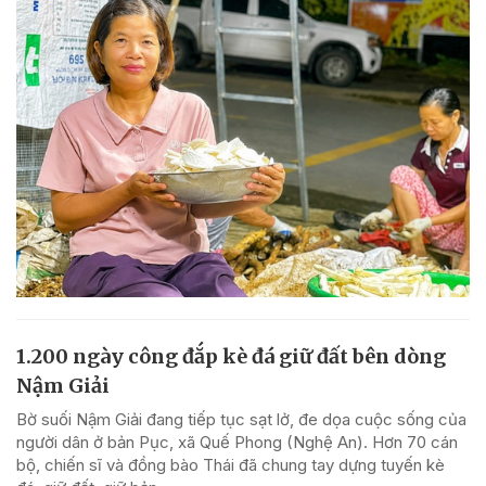
1.200 ngày công đắp kè đá giữ đất bên dòng
Nậm Giải
Bờ suối Nậm Giải đang tiếp tục sạt lở, đe dọa cuộc sống của
người dân ở bản Pục, xã Quế Phong (Nghệ An). Hơn 70 cán
bộ, chiến sĩ và đồng bào Thái đã chung tay dựng tuyến kè