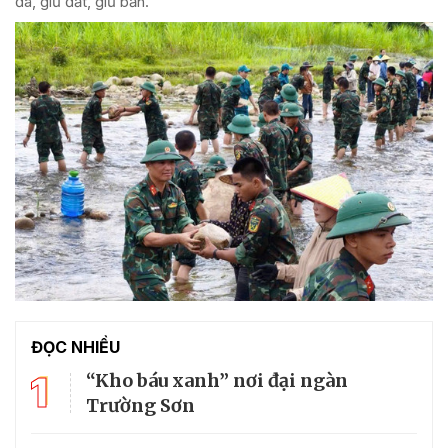
đá, giữ đất, giữ bản.
ĐỌC NHIỀU
1
“Kho báu xanh” nơi đại ngàn
Trường Sơn