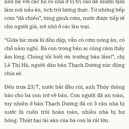
liên hệ với các hộ có nhà ở vị trí cao để mượn tạm
làm nơi nấu ăn, tích trữ lương thực. Từ những bếp
cơm “dã chiến”, từng gánh cơm, nước được tiếp tế
cho người già, trẻ nhỏ ở các lán trại.
“Giữa lúc mưa lũ dồn dập, vẫn có cơm nóng ăn, có
chỗ nằm nghỉ. Bà con trong bản ai cũng cảm thấy
ấm lòng. Chúng tôi biết ơn trưởng bản lắm!”, chị
Lê Thị Hà, người dân bản Thạch Dương xúc động
chia sẻ.
Đến trưa 23/7, nước bắt đầu rút, anh Thủy thông
báo cho bà con trở về bản. Con người đã an toàn,
tuy nhiên ở bản Thạch Dương đã có 3 căn nhà bị
nước lũ cuốn trôi hoàn toàn, nhiều nhà bị hư
hỏng. Thiệt hại tài sản của bà con là rất lớn.