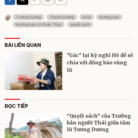
Tương Dương
Thạch Dương
lũ lụt
trưởng bản
trưởng bản Lô Xuân Thủy
quyết sách
BÀI LIÊN QUAN
"Gác" lại kỳ nghỉ Hè để sẻ
chia với đồng bào vùng
lũ
ĐỌC TIẾP
“Quyết sách” của Trưởng
bản người Thái giữa tâm
lũ Tương Dương