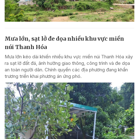
Mưa lớn, sạt lở đe dọa nhiều khu vực miền
núi Thanh Hóa
Mưa lớn kéo dài khiến nhiều khu vực miền núi Thanh Hóa xảy
ra sạt lở đất đá, ảnh hưởng giao thông, công trình và đe dọa
an toàn người dân. Chính quyền các địa phương đang khẩn
trương triển khai phương án ứng phó.