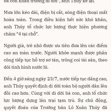
bà con khẩn trương di dời”, anh Thủy kể lại.
Mưa lớn kéo dài, điện bị cắt, sóng điện thoại mất
hoàn toàn. Trong điều kiện hết sức khó khăn,
anh Thủy tổ chức lực lượng thực hiện phương
châm “4 tại chỗ”.
Người già, trẻ nhỏ được ưu tiên đưa lên các điểm
cao an toàn trước. Người khỏe mạnh được phân
công tiếp tục hỗ trợ sơ tán, trông coi tài sản, theo
dõi tình hình nước lũ.
Đến 4 giờ sáng ngày 23/7, nước tiếp tục dâng cao,
anh Thủy quyết định di dời toàn bộ người dân lên
đồi cao hơn. Cùng với di dời bà con, anh tổ chức
lực lượng dựng lán trại tạm trú. Sự chủ động,
quyết đoán của Trưởng bản Lô Xuân Thủy đã