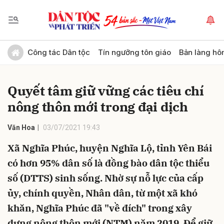
Gửi bình luận
Công tác Dân tộc
Tín ngưỡng tôn giáo
Bản làng hô
Quyết tâm giữ vững các tiêu chí
nông thôn mới trong đại dịch
Văn Hoa
03/07/2021 19:43
Xã Nghĩa Phúc, huyện Nghĩa Lộ, tỉnh Yên Bái
Hủy
Gửi
có hơn 95% dân số là đồng bào dân tộc thiểu
số (DTTS) sinh sống. Nhờ sự nỗ lực của cấp
ủy, chính quyền, Nhân dân, từ một xã khó
khăn, Nghĩa Phúc đã "về đích" trong xây
dựng nông thôn mới (NTM) năm 2019. Để giữ