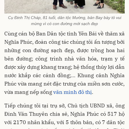
Cụ Đinh Thị Cháp, 81 tuổi, dân tộc Mường, bản Bay bày tỏ vui
mừng vì có con đường mới sạch đẹp
Cùng cán bộ Ban Dân tộc tỉnh Yên Bái về thăm xã
Nghĩa Phúc, đoàn công tác chúng tôi ấn tượng bởi
những con đường sạch đẹp, được trồng hoa hai
bên đường; công trình nhà văn hóa, trạm y tế
được xây dựng khang trang; hệ thống thủy lợi dẫn
nước khắp các cánh đồng;... Khung cảnh Nghĩa
Phúc vừa mang nét đặc trưng của miền sơn cước,
vừa mang nếp sống
văn minh đô thị
.
Tiếp chúng tôi tại trụ sở, Chủ tịch UBND xã, ông
Đinh Văn Thuyên chia sẻ, Nghĩa Phúc có 517 hộ
với 2170 nhân khẩu, với 5 thôn bản, có 7 dân tộc