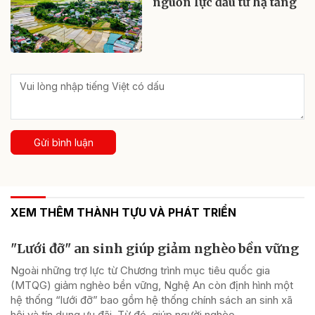
nguồn lực đầu tư hạ tầng
Gửi bình luận
XEM THÊM THÀNH TỰU VÀ PHÁT TRIỂN
"Lưới đỡ" an sinh giúp giảm nghèo bền vững
Ngoài những trợ lực từ Chương trình mục tiêu quốc gia
(MTQG) giảm nghèo bền vững, Nghệ An còn định hình một
hệ thống “lưới đỡ” bao gồm hệ thống chính sách an sinh xã
hội và tín dụng ưu đãi. Từ đó, giúp người nghèo...