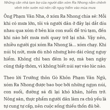
Những căn nhà tạm bợ của người dân xóm Ra Nhong nằm chênh
vênh trên sườn núi nên rất nguy hiểm vào mùa mưa
Ông Phạm Văn Nha, ở xóm Ra Nhong chia sẻ: Mỗi
khi có mưa lớn, tôi và người dân ở đây lại dắt díu
nhau qua xóm ở bên kia con suối để trú tạm, đến
khi nào hết mưa mới quay trở lại nhà. Vậy nên,
nhiều người gọi xóm Ra Nhong là... xóm chạy. Khi
núi bị nứt, mưa dù nhỏ nhưng kéo dài cũng nguy
hiểm. Không chỉ ban đêm lo sợ, mà ban ngày
cũng thấp thỏm, vì không biết núi sạt vào lúc nào.
Theo lời Trưởng thôn Gò Khôn Phạm Văn Ngũ,
xóm Ra Nhong được bao bọc bởi những ngọn núi,
con suối, đường sá đi lại khó khăn, hiểm trở.
Nông sản, thực phẩm người dân làm ra chủ yếu là
tự cung tự cấp, nên cuộc sống thiếu thốn đủ bề.