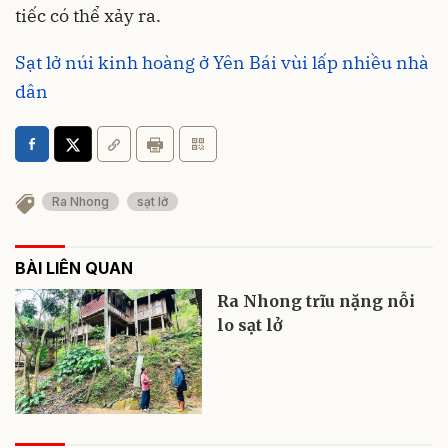
tiếc có thể xảy ra.
Sạt lở núi kinh hoàng ở Yên Bái vùi lấp nhiều nhà
dân
Ra Nhong
sạt lở
BÀI LIÊN QUAN
Ra Nhong trĩu nặng nỗi
lo sạt lở