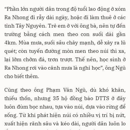
“Phần lớn người dân trong độ tuổi lao động ở xóm
Ra Nhong đi rẫy dài ngày, hoặc đi làm thuê ở các
tỉnh Tây Nguyên. Trẻ em ở với ông bà, nên tự đến
trường bằng cách men theo con suối dài gần
4km. Mùa mưa, suối sâu chảy mạnh, dễ xảy ra lũ
quét; còn tuyến đường mòn men theo núi thì xa,
lại lởm chởm đá, trơn trượt. Thế nên, học sinh ở
Ra Nhong rơi vào cảnh mưa là nghỉ học”, ông Ngũ
cho biết thêm.
Cũng theo ông Phạm Văn Ngũ, dù khó khăn,
thiếu thốn, nhưng 35 hộ đồng bào DTTS ở đây
luôn đùm bọc nhau, tựa vào núi, dựa vào rừng để
sống. Từ khi phát hiện núi có nhiều vị trí bị nứt,
xuất hiện rãnh sâu và kéo dài, người dân luôn lo