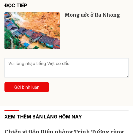
ĐỌC TIẾP
Mong ước ở Ra Nhong
Gửi bình luận
XEM THÊM BẢN LÀNG HÔM NAY
Chiến sĩ Đồn Biên phòng Trịnh Tường cùng