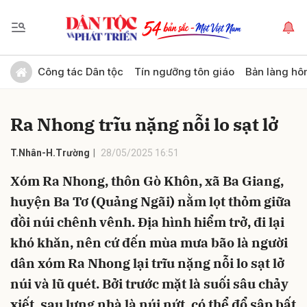
Gửi bình luận
Công tác Dân tộc
Tín ngưỡng tôn giáo
Bản làng hô
Ra Nhong trĩu nặng nỗi lo sạt lở
T.Nhân-H.Trường
28/05/2025 16:51
Xóm Ra Nhong, thôn Gò Khôn, xã Ba Giang,
huyện Ba Tơ (Quảng Ngãi) nằm lọt thỏm giữa
Hủy
Gửi
đồi núi chênh vênh. Địa hình hiểm trở, đi lại
khó khăn, nên cứ đến mùa mưa bão là người
dân xóm Ra Nhong lại trĩu nặng nỗi lo sạt lở
núi và lũ quét. Bởi trước mặt là suối sâu chảy
xiết, sau lưng nhà là núi nứt, có thể đổ sập bất