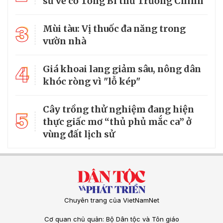
sử về cố Tổng Bí thư Trường Chinh
3
Mùi tàu: Vị thuốc đa năng trong
vườn nhà
4
Giá khoai lang giảm sâu, nông dân
khóc ròng vì "lỗ kép"
Cây trồng thử nghiệm đang hiện
5
thực giấc mơ “thủ phủ mắc ca” ở
vùng đất lịch sử
Chuyên trang của VietNamNet
Cơ quan chủ quản: Bộ Dân tộc và Tôn giáo