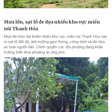
Mưa lớn, sạt lở đe dọa nhiều khu vực miền
núi Thanh Hóa
Mưa lớn kéo dài khiến nhiều khu vực miền núi Thanh Hóa xảy
ra sạt lở đất đá, ảnh hưởng giao thông, công trình và đe dọa
an toàn người dân. Chính quyền các địa phương đang khẩn
trương triển khai phương án ứng phó.