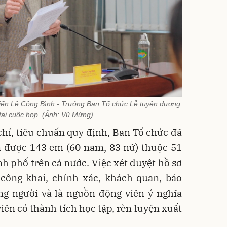
riển Lê Công Bình - Trưởng Ban Tổ chức Lễ tuyên dương
 tại cuộc họp. (Ảnh: Vũ Mừng)
 chí, tiêu chuẩn quy định, Ban Tổ chức đã
ọn được 143 em (60 nam, 83 nữ) thuộc 51
nh phố trên cả nước. Việc xét duyệt hồ sơ
công khai, chính xác, khách quan,
bảo
g người và là nguồn động viên ý nghĩa
iên có thành tích học tập, rèn luyện xuất