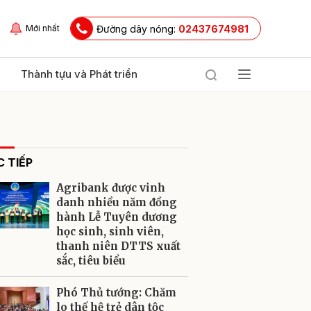
Đường dây nóng:
02437674981
Mới nhất
Thành tựu và Phát triển
 TIẾP
Agribank được vinh
danh nhiều năm đồng
hành Lễ Tuyên dương
học sinh, sinh viên,
ửi
thanh niên DTTS xuất
sắc, tiêu biểu
Phó Thủ tướng: Chăm
lo thế hệ trẻ dân tộc