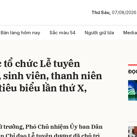
Thứ Sáu,
07/08/2026
bình luận
Bản làng hôm nay
Sắc màu 54
Người giữ lửa
Media
c tổ chức Lễ tuyên
ĐỌC
 sinh viên, thanh niên
iêu biểu lần thứ X,
Hủy
G
hứ trưởng, Phó Chủ nhiệm Ủy ban Dân
an Chỉ đạo Lễ tuyên dương đã chủ trì