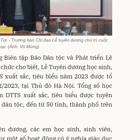
Tơr - Trưởng ban Chỉ đạo Lễ tuyên dương chủ trì cuộc
ọp. (Ảnh: Vũ Mừng)
g Biên tập Báo Dân tộc và Phát triển
Lê
chức cho biết, Lễ Tuyên dương học sinh,
S xuất sắc, tiêu biểu năm 2023 được tổ
2/2023, tại Thủ đô Hà Nội. Tổng số học
ên DTTS xuất sắc, tiêu biểu được tuyên
dân tộc, đến từ 50 tỉnh, thành phố trên
n dương, các em học sinh, sinh viên,
ự một số hoạt động có ý nghĩa giáo dục