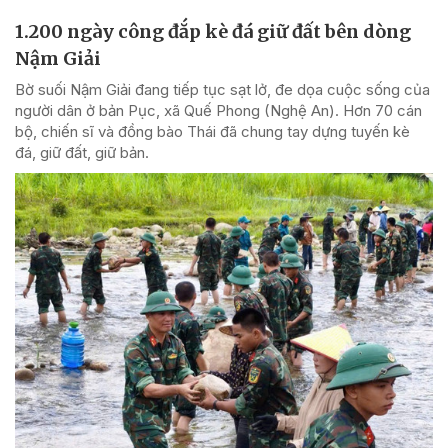
1.200 ngày công đắp kè đá giữ đất bên dòng
Nậm Giải
Bờ suối Nậm Giải đang tiếp tục sạt lở, đe dọa cuộc sống của
người dân ở bản Pục, xã Quế Phong (Nghệ An). Hơn 70 cán
bộ, chiến sĩ và đồng bào Thái đã chung tay dựng tuyến kè
đá, giữ đất, giữ bản.