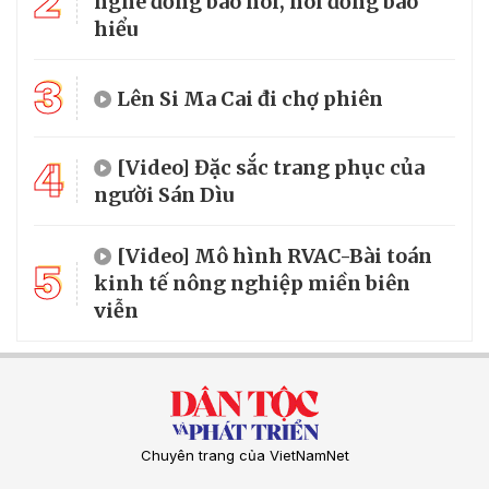
2
nghe đồng bào nói, nói đồng bào
hiểu
3
Lên Si Ma Cai đi chợ phiên
4
[Video] Đặc sắc trang phục của
người Sán Dìu
[Video] Mô hình RVAC-Bài toán
5
kinh tế nông nghiệp miền biên
viễn
Chuyên trang của VietNamNet