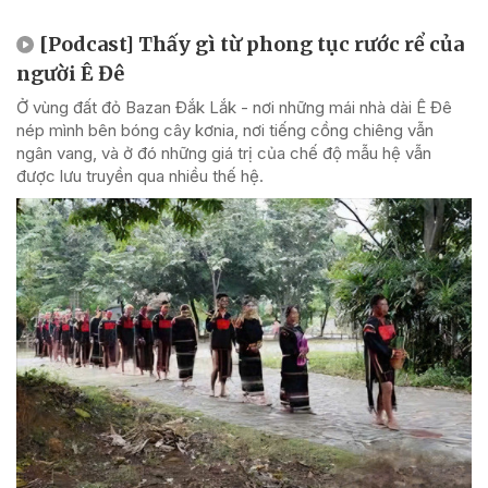
[Podcast] Thấy gì từ phong tục rước rể của
người Ê Đê
Ở vùng đất đỏ Bazan Đắk Lắk - nơi những mái nhà dài Ê Đê
nép mình bên bóng cây kơnia, nơi tiếng cồng chiêng vẫn
ngân vang, và ở đó những giá trị của chế độ mẫu hệ vẫn
được lưu truyền qua nhiều thế hệ.