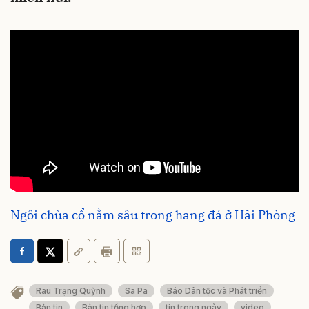
Ngôi chùa cổ nằm sâu trong hang đá ở Hải Phòng
Rau Trạng Quỳnh
Sa Pa
Báo Dân tộc và Phát triển
Bản tin
Bản tin tổng hợp
tin trong ngày
video