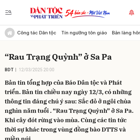
Gửi bình luận
Công tác Dân tộc
Tín ngưỡng tôn giáo
Bản làng hô
“Rau Trạng Quỳnh” ở Sa Pa
BDT
12/03/2025 20:00
Bản tin tổng hợp của Báo Dân tộc và Phát
triển. Bản tin chiều nay ngày 12/3, có những
Hủy
Gửi
thông tin đáng chú ý sau: Sắc đỏ ở ngôi chùa
nghìn năm tuổi . “Rau Trạng Quỳnh” ở Sa Pa.
Khi cây đót rừng vào mùa. Cùng các tin tức
thời sự khác trong vùng đồng bào DTTS và
miền núi.