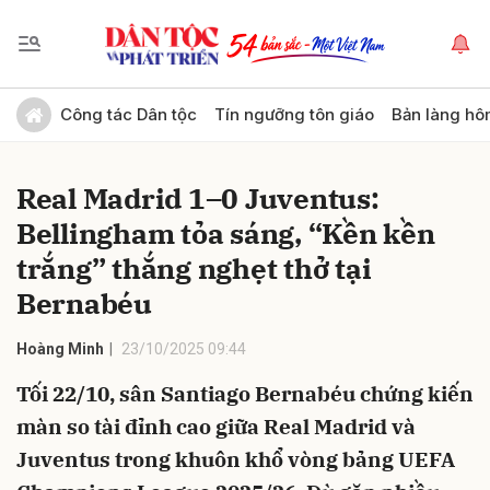
Gửi bình luận
Công tác Dân tộc
Tín ngưỡng tôn giáo
Bản làng hô
Real Madrid 1–0 Juventus:
Bellingham tỏa sáng, “Kền kền
trắng” thắng nghẹt thở tại
Bernabéu
Hủy
Gửi
Hoàng Minh
23/10/2025 09:44
Tối 22/10, sân Santiago Bernabéu chứng kiến
màn so tài đỉnh cao giữa Real Madrid và
Juventus trong khuôn khổ vòng bảng UEFA