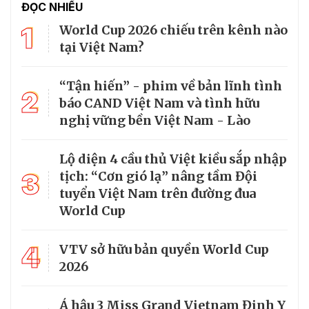
ĐỌC NHIỀU
1
World Cup 2026 chiếu trên kênh nào
tại Việt Nam?
“Tận hiến” - phim về bản lĩnh tình
2
báo CAND Việt Nam và tình hữu
nghị vững bền Việt Nam - Lào
Lộ diện 4 cầu thủ Việt kiều sắp nhập
3
tịch: “Cơn gió lạ” nâng tầm Đội
tuyển Việt Nam trên đường đua
World Cup
4
VTV sở hữu bản quyền World Cup
2026
Á hậu 3 Miss Grand Vietnam Đinh Y