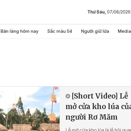
Thứ Sáu,
07/08/2026
Bản làng hôm nay
Sắc màu 54
Người giữ lửa
Media
[Short Video] Lễ
mở cửa kho lúa củ
người Rơ Măm
Lễ mở cửa kho lúa là lễ hội qua