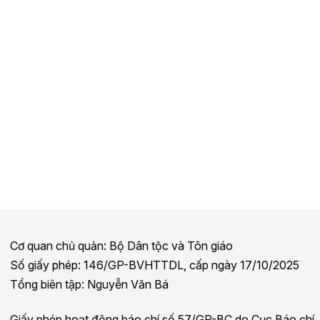
Cơ quan chủ quản: Bộ Dân tộc và Tôn giáo
Số giấy phép: 146/GP-BVHTTDL, cấp ngày 17/10/2025
Tổng biên tập: Nguyễn Văn Bá
Giấy phép hoạt động báo chí số 57/GP-BC do Cục Báo chí,