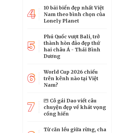
10 bãi biển đẹp nhất Việt
4
Nam theo bình chọn của
Lonely Planet
Phú Quốc vượt Bali, trở
5
thành hòn đảo đẹp thứ
hai châu Á - Thái Bình
Dương
World Cup 2026 chiếu
6
trên kênh nào tại Việt
Nam?
Cô gái Dao viết câu
7
chuyện đẹp về khát vọng
cống hiến
Từ căn lều giữa rừng, cha