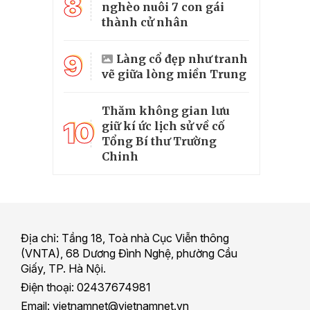
8
nghèo nuôi 7 con gái
thành cử nhân
9
Làng cổ đẹp như tranh
vẽ giữa lòng miền Trung
Thăm không gian lưu
10
giữ kí ức lịch sử về cố
Tổng Bí thư Trường
Chinh
Địa chỉ: Tầng 18, Toà nhà Cục Viễn thông
(VNTA), 68 Dương Đình Nghệ, phường Cầu
Giấy, TP. Hà Nội.
Điện thoại: 02437674981
Email: vietnamnet@vietnamnet.vn