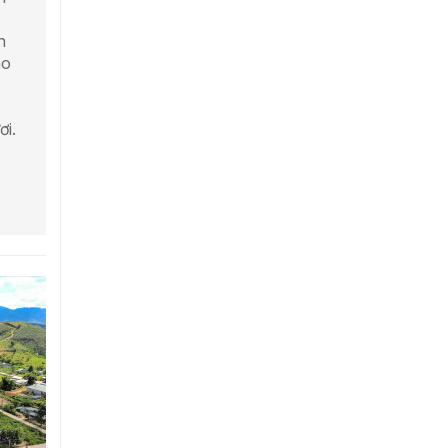
h
ho
ơi.