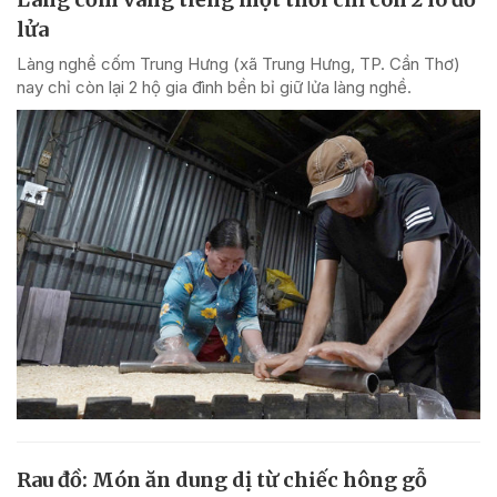
lửa
Làng nghề cốm Trung Hưng (xã Trung Hưng, TP. Cần Thơ)
nay chỉ còn lại 2 hộ gia đình bền bỉ giữ lửa làng nghề.
Rau đồ: Món ăn dung dị từ chiếc hông gỗ