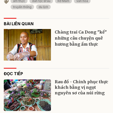
ẩm thực
dân tộc Brâu
Rơ Măm
văn hóa
truyền thống
du lịch
BÀI LIÊN QUAN
Chàng trai Ca Dong "kể"
những câu chuyện quê
hương bằng ẩm thực
ĐỌC TIẾP
Rau đồ - Chinh phục thực
khách bằng vị ngọt
nguyên sơ của núi rừng