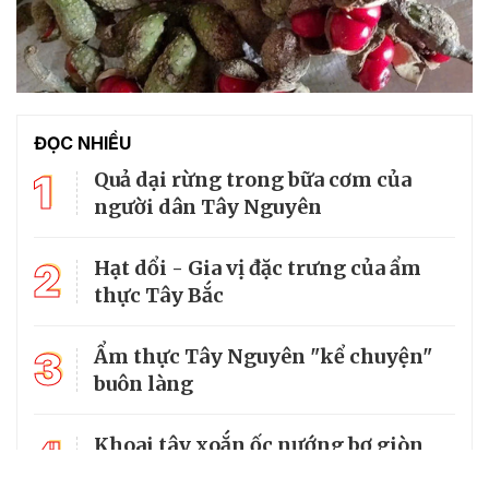
ĐỌC NHIỀU
1
Quả dại rừng trong bữa cơm của
người dân Tây Nguyên
2
Hạt dổi - Gia vị đặc trưng của ẩm
thực Tây Bắc
3
Ẩm thực Tây Nguyên "kể chuyện"
buôn làng
4
Khoai tây xoắn ốc nướng bơ giòn
thơm bằng nồi chiên không dầu