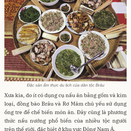
Đặc sản ẩm thực du lịch của dân tộc Brâu
Xưa kia, do ít có dụng cụ nấu ăn bằng gốm và kim
loại, đồng bào Brâu và Rơ Măm chủ yếu sử dụng
ống tre để chế biến món ăn. Đây cũng là phương
thức nấu nướng phổ biến của nhiều tộc người
trên thế giới, đặc biệt ở khu vực Đông Nam Á.