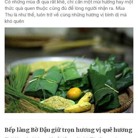
Có những mùa đi qua rất khẽ, chỉ cần một mùi hương hay một
thức quà quen thuộc cũng đủ để lòng người nhận ra. Mùa
Thu là như thế, luôn trở về cùng những hương vị bình dị mà
khó quên
Bếp làng Bờ Đậu giữ trọn hương vị quê hương