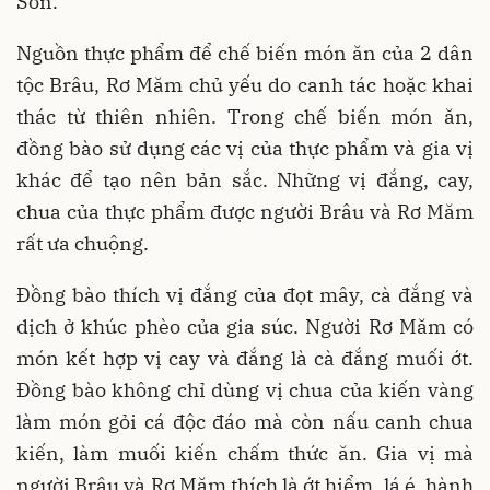
Sơn.
Nguồn thực phẩm để chế biến món ăn của 2 dân
tộc Brâu, Rơ Măm chủ yếu do canh tác hoặc khai
thác từ thiên nhiên. Trong chế biến món ăn,
đồng bào sử dụng các vị của thực phẩm và gia vị
khác để tạo nên bản sắc. Những vị đắng, cay,
chua của thực phẩm được người Brâu và Rơ Măm
rất ưa chuộng.
Đồng bào thích vị đắng của đọt mây, cà đắng và
dịch ở khúc phèo của gia súc. Người Rơ Măm có
món kết hợp vị cay và đắng là cà đắng muối ớt.
Đồng bào không chỉ dùng vị chua của kiến vàng
làm món gỏi cá độc đáo mà còn nấu canh chua
kiến, làm muối kiến chấm thức ăn. Gia vị mà
người Brâu và Rơ Măm thích là ớt hiểm, lá é, hành