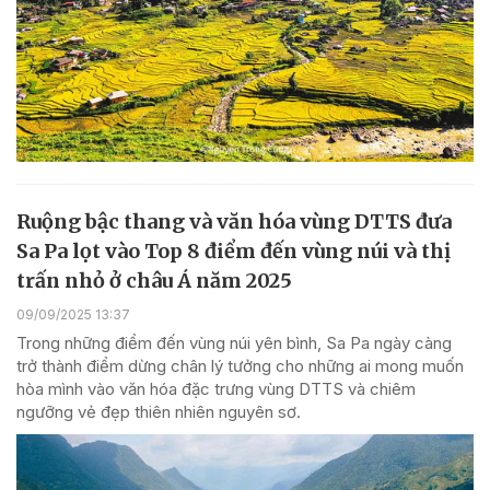
Ruộng bậc thang và văn hóa vùng DTTS đưa
Sa Pa lọt vào Top 8 điểm đến vùng núi và thị
trấn nhỏ ở châu Á năm 2025
09/09/2025 13:37
Trong những điểm đến vùng núi yên bình, Sa Pa ngày càng
trở thành điểm dừng chân lý tưởng cho những ai mong muốn
hòa mình vào văn hóa đặc trưng vùng DTTS và chiêm
ngưỡng vẻ đẹp thiên nhiên nguyên sơ.