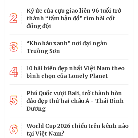
Ký ức của cựu giao liên 96 tuổi trở
2
thành “tấm bản đồ” tìm hài cốt
đồng đội
3
“Kho báu xanh” nơi đại ngàn
Trường Sơn
4
10 bãi biển đẹp nhất Việt Nam theo
bình chọn của Lonely Planet
Phú Quốc vượt Bali, trở thành hòn
5
đảo đẹp thứ hai châu Á - Thái Bình
Dương
6
World Cup 2026 chiếu trên kênh nào
tại Việt Nam?