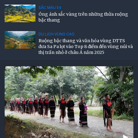
SẮC MÀU 54
Óng ánh sắc vàng trên những thửa ruộng
bậc thang
DU LỊCH VÙNG CAO
Ruộng bậc thang và văn hóa vùng DTTS
đưa Sa Pa lọt vào Top 8 điểm đến vùng núi và
thị trấn nhỏ ở châu Á năm 2025