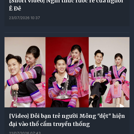
[Short video] Nghi thức rước rể của người
Ê Đê
23/07/2026 10:37
[Video] Đôi bạn trẻ người Mông "dệt" hiện
đại vào thổ cẩm truyền thống
22/07/2026 07:43