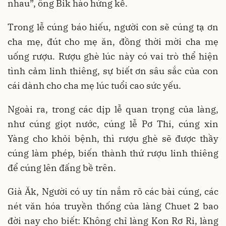
nhau”, ông Bik hào hứng kể.
Trong lễ cúng báo hiếu, người con sẽ cúng tạ ơn
cha mẹ, đút cho mẹ ăn, đồng thời mời cha mẹ
uống rượu. Rượu ghè lúc này có vai trò thể hiện
tình cảm linh thiêng, sự biết ơn sâu sắc của con
cái dành cho cha mẹ lúc tuổi cao sức yếu.
Ngoài ra, trong các dịp lễ quan trọng của làng,
như cúng giọt nước, cúng lễ Pơ Thi, cúng xin
Yàng cho khỏi bệnh, thì rượu ghè sẽ được thầy
cúng làm phép, biến thành thứ rượu linh thiêng
để cúng lên đấng bề trên.
Già Ăk, Người có uy tín nắm rõ các bài cúng, các
nét văn hóa truyền thống của làng Chuet 2 bao
đời nay cho biết: Không chỉ làng Kon Rơ Ri, làng