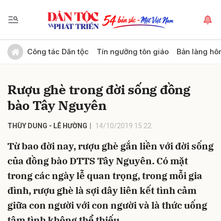
Gửi bình luận
Công tác Dân tộc
Tín ngưỡng tôn giáo
Bản làng hô
Rượu ghè trong đời sống đồng
bào Tây Nguyên
THÙY DUNG - LÊ HƯỜNG
14/10/2019 15:22
Từ bao đời nay, rượu ghè gắn liền với đời sống
Hủy
Gửi
của đồng bào DTTS Tây Nguyên. Có mặt
trong các ngày lễ quan trọng, trong mỗi gia
đình, rượu ghè là sợi dây liên kết tình cảm
giữa con người với con người và là thức uống
tâm tình không thể thiếu.