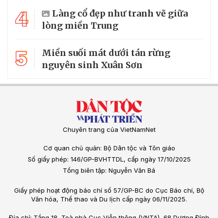
4
Làng cổ đẹp như tranh vẽ giữa
lòng miền Trung
5
Miền suối mát dưới tán rừng
nguyên sinh Xuân Sơn
Chuyên trang của VietNamNet
Cơ quan chủ quản: Bộ Dân tộc và Tôn giáo
Số giấy phép: 146/GP-BVHTTDL, cấp ngày 17/10/2025
Tổng biên tập: Nguyễn Văn Bá
Giấy phép hoạt động báo chí số 57/GP-BC do Cục Báo chí, Bộ
Văn hóa, Thể thao và Du lịch cấp ngày 06/11/2025.
Địa chỉ: Tầng 18, Toà nhà Cục Viễn thông (VNTA), 68 Dương Đình