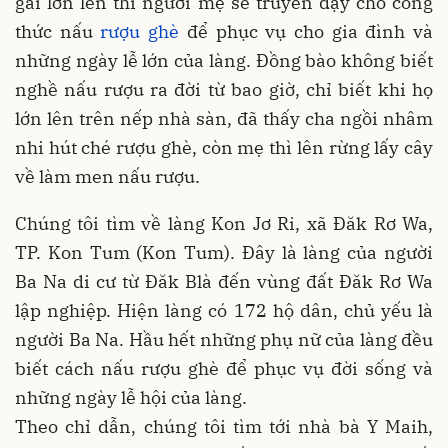
gái lớn lên thì người mẹ sẽ truyền dạy cho công
thức nấu
rượu ghè
để phục vụ cho gia đình và
những ngày lễ lớn của làng. Đồng bào không biết
nghề nấu rượu ra đời từ bao giờ, chỉ biết khi họ
lớn lên trên nếp nhà sàn, đã thấy cha ngồi nhâm
nhi hút ché rượu ghè, còn mẹ thì lên rừng lấy cây
về làm men nấu rượu.
Chúng tôi tìm về làng Kon Jơ Ri, xã Đăk Rơ Wa,
TP. Kon Tum (Kon Tum). Đây là làng của người
Ba Na di cư từ Đăk Blà đến vùng đất Đăk Rơ Wa
lập nghiệp. Hiện làng có 172 hộ dân, chủ yếu là
người Ba Na. Hầu hết những phụ nữ của làng đều
biết cách nấu rượu ghè để phục vụ đời sống và
những ngày lễ hội của làng.
Theo chỉ dẫn, chúng tôi tìm tới nhà bà Y Maih,