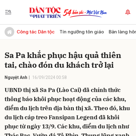
Gửi bình luận
Công tác Dân tộc
Tín ngưỡng tôn giáo
Bản làng hô
Sa Pa khắc phục hậu quả thiên
tai, chào đón du khách trở lại
Nguyệt Anh
16/09/2024 00:58
UBND thị xã Sa Pa (Lào Cai) đã chính thức
Hủy
Gửi
thông báo khôi phục hoạt động của các khu,
điểm du lịch trên địa bàn thị xã. Theo đó, khu
du lịch cáp treo Fansipan Legend đã khôi
phục từ ngày 13/9. Các khu, điểm du lịch như
Thác Bạc, Vườn đá Tả Phìn, Thung lũng xanh,