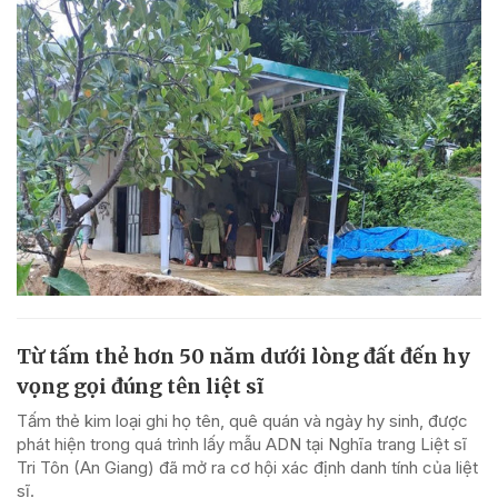
Từ tấm thẻ hơn 50 năm dưới lòng đất đến hy
vọng gọi đúng tên liệt sĩ
Tấm thẻ kim loại ghi họ tên, quê quán và ngày hy sinh, được
phát hiện trong quá trình lấy mẫu ADN tại Nghĩa trang Liệt sĩ
Tri Tôn (An Giang) đã mở ra cơ hội xác định danh tính của liệt
sĩ.