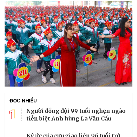
ĐỌC NHIỀU
1
Người đồng đội 99 tuổi nghẹn ngào
tiễn biệt Anh hùng La Văn Cầu
Ký ức của cựu giao liên 96 tuổi trở