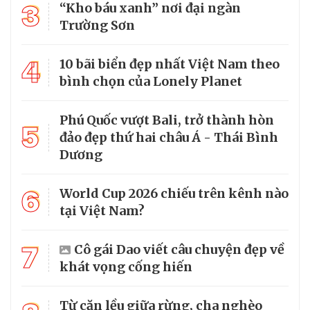
3
“Kho báu xanh” nơi đại ngàn
Trường Sơn
4
10 bãi biển đẹp nhất Việt Nam theo
bình chọn của Lonely Planet
Phú Quốc vượt Bali, trở thành hòn
5
đảo đẹp thứ hai châu Á - Thái Bình
Dương
6
World Cup 2026 chiếu trên kênh nào
tại Việt Nam?
7
Cô gái Dao viết câu chuyện đẹp về
khát vọng cống hiến
Từ căn lều giữa rừng, cha nghèo