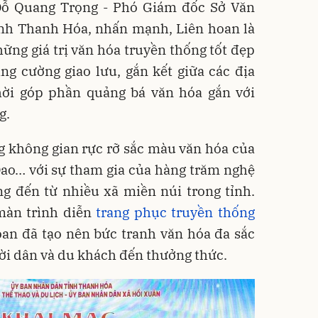
Đỗ Quang Trọng - Phó Giám đốc Sở Văn
tỉnh Thanh Hóa, nhấn mạnh, Liên hoan là
hững giá trị văn hóa truyền thống tốt đẹp
ng cường giao lưu, gắn kết giữa các địa
ời góp phần quảng bá văn hóa gắn với
g.
g không gian rực rỡ sắc màu văn hóa của
Dao… với sự tham gia của hàng trăm nghệ
g đến từ nhiều xã miền núi trong tỉnh.
 màn trình diễn
trang phục truyền thống
oan đã tạo nên bức tranh văn hóa đa sắc
ời dân và du khách đến thưởng thức.