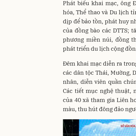
Phát biểu khai mạc, ông 
hóa, Thể thao và Du lịch 
dịp để bảo tồn, phát huy n
của đồng bào các DTTS; tă
phương miền núi, đồng th
phát triển du lịch cộng đồn
Đêm khai mạc diễn ra tron
các dân tộc Thái, Mường, 
nhân, diễn viên quần chún
Các tiết mục nghệ thuật,
của 40 xã tham gia Liên h
màu, thu hút đông đảo ngư