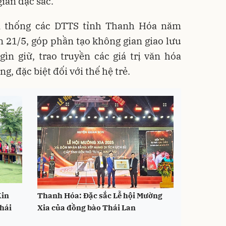
ian đặc sắc.
n thống các DTTS tỉnh Thanh Hóa năm
n 21/5, góp phần tạo không gian giao lưu
ìn giữ, trao truyền các giá trị văn hóa
, đặc biệt đối với thế hệ trẻ.
Kin
Thanh Hóa: Đặc sắc Lễ hội Mường
hái
Xia của đồng bào Thái Lan