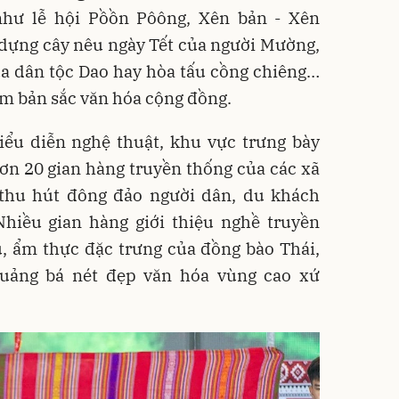
như lễ hội Pồồn Pôông, Xên bản - Xên
dựng cây nêu ngày Tết của người Mường,
a dân tộc Dao hay hòa tấu cồng chiêng…
ậm bản sắc văn hóa cộng đồng.
iểu diễn nghệ thuật, khu vực trưng bày
ơn 20 gian hàng truyền thống của các xã
thu hút đông đảo người dân, du khách
Nhiều gian hàng giới thiệu nghề truyền
ụ, ẩm thực đặc trưng của đồng bào Thái,
uảng bá nét đẹp văn hóa vùng cao xứ