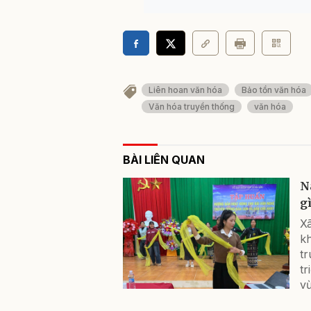
Liên hoan văn hóa
Bảo tồn văn hóa
Văn hóa truyền thống
văn hóa
BÀI LIÊN QUAN
N
g
Xã
k
tr
tr
vừ