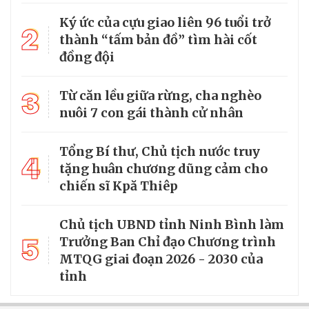
Ký ức của cựu giao liên 96 tuổi trở
2
thành “tấm bản đồ” tìm hài cốt
đồng đội
3
Từ căn lều giữa rừng, cha nghèo
nuôi 7 con gái thành cử nhân
Tổng Bí thư, Chủ tịch nước truy
4
tặng huân chương dũng cảm cho
chiến sĩ Kpă Thiêp
Chủ tịch UBND tỉnh Ninh Bình làm
5
Trưởng Ban Chỉ đạo Chương trình
MTQG giai đoạn 2026 - 2030 của
tỉnh