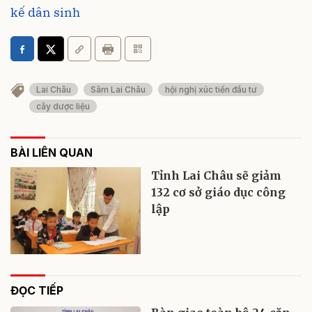
kế dân sinh
Lai Châu
Sâm Lai Châu
hội nghị xúc tiến đầu tư
cây dược liệu
BÀI LIÊN QUAN
Tỉnh Lai Châu sẽ giảm
132 cơ sở giáo dục công
lập
ĐỌC TIẾP