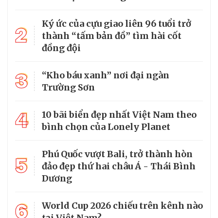
Ký ức của cựu giao liên 96 tuổi trở
2
thành “tấm bản đồ” tìm hài cốt
đồng đội
3
“Kho báu xanh” nơi đại ngàn
Trường Sơn
4
10 bãi biển đẹp nhất Việt Nam theo
bình chọn của Lonely Planet
Phú Quốc vượt Bali, trở thành hòn
5
đảo đẹp thứ hai châu Á - Thái Bình
Dương
6
World Cup 2026 chiếu trên kênh nào
tại Việt Nam?