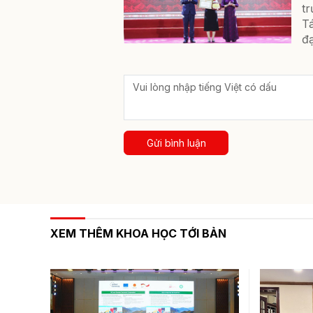
tr
T
đạ
Gửi bình luận
XEM THÊM KHOA HỌC TỚI BẢN