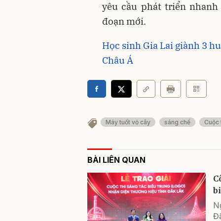
yêu cầu phát triển nhanh
đoạn mới.
Học sinh Gia Lai giành 3 hu
Châu Á
Máy tuốt vỏ cây
sáng chế
Cuộc 
BÀI LIÊN QUAN
C
b
Ng
Đắ