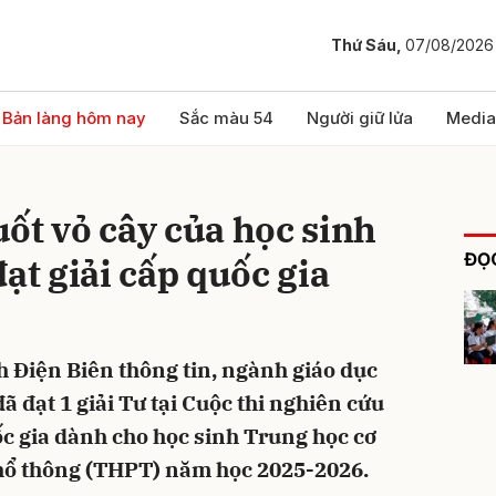
Thứ Sáu,
07/08/2026
bình luận
Bản làng hôm nay
Sắc màu 54
Người giữ lửa
Media
ốt vỏ cây của học sinh
ĐỌC
ạt giải cấp quốc gia
h Điện Biên thông tin, ngành giáo dục
Hủy
G
ã đạt 1 giải Tư tại Cuộc thi nghiên cứu
ốc gia dành cho học sinh Trung học cơ
hổ thông (THPT) năm học 2025-2026.