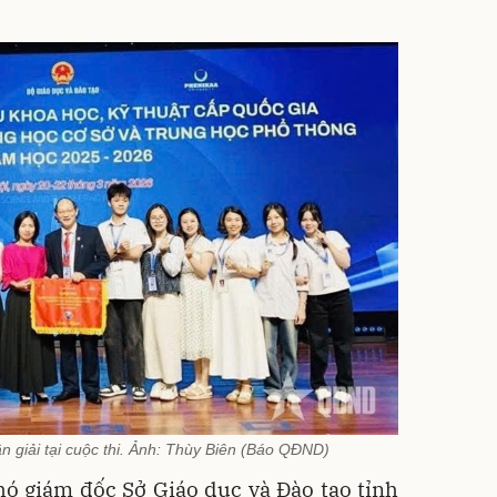
ận giải tại cuộc thi. Ảnh: Thùy Biên (Báo QĐND)
ó giám đốc Sở Giáo dục và Đào tạo tỉnh