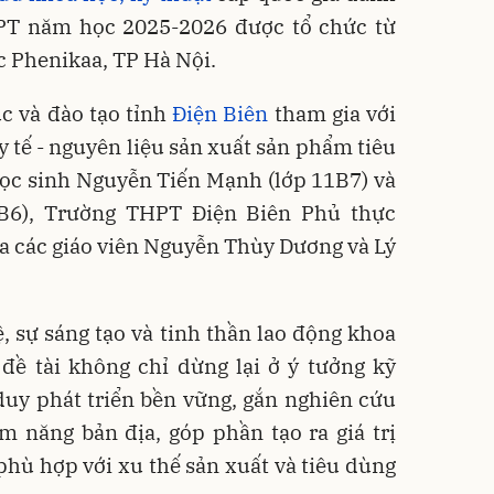
PT năm học 2025-2026 được tổ chức từ
c Phenikaa, TP Hà Nội.
ục và đào tạo tỉnh
Điện Biên
tham gia với
ây tế - nguyên liệu sản xuất sản phẩm tiêu
học sinh Nguyễn Tiến Mạnh (lớp 11B7) và
B6), Trường THPT Điện Biên Phủ thực
a các giáo viên Nguyễn Thùy Dương và Lý
uệ, sự sáng tạo và tinh thần lao động khoa
 đề tài không chỉ dừng lại ở ý tưởng kỹ
duy phát triển bền vững, gắn nghiên cứu
m năng bản địa, góp phần tạo ra giá trị
, phù hợp với xu thế sản xuất và tiêu dùng