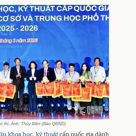
uộc thi. Ảnh: Thùy Biên (Báo QĐND)
ứu khoa học, kỹ thuật
cấp quốc gia dành