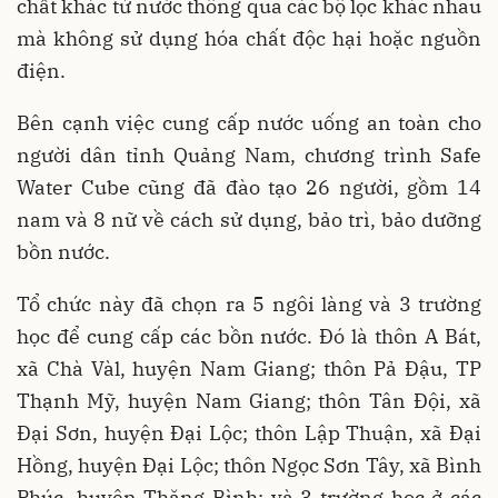
chất khác từ nước thông qua các bộ lọc khác nhau
mà không sử dụng hóa chất độc hại hoặc nguồn
điện.
Bên cạnh việc cung cấp nước uống an toàn cho
người dân tỉnh Quảng Nam, chương trình Safe
Water Cube cũng đã đào tạo 26 người, gồm 14
nam và 8 nữ về cách sử dụng, bảo trì, bảo dưỡng
bồn nước.
Tổ chức này đã chọn ra 5 ngôi làng và 3 trường
học để cung cấp các bồn nước. Đó là thôn A Bát,
xã Chà Vàl, huyện Nam Giang; thôn Pả Đậu, TP
Thạnh Mỹ, huyện Nam Giang; thôn Tân Đội, xã
Đại Sơn, huyện Đại Lộc; thôn Lập Thuận, xã Đại
Hồng, huyện Đại Lộc; thôn Ngọc Sơn Tây, xã Bình
Phúc, huyện Thăng Bình; và 3 trường học ở các