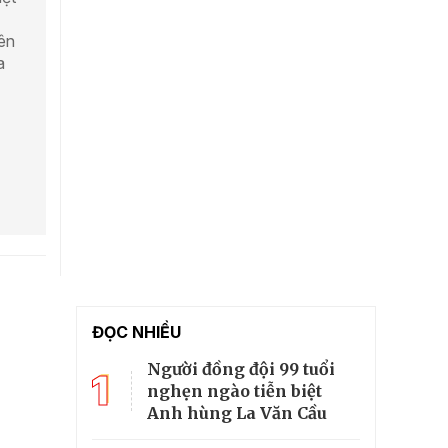
iên
a
ĐỌC NHIỀU
Người đồng đội 99 tuổi
1
nghẹn ngào tiễn biệt
Anh hùng La Văn Cầu