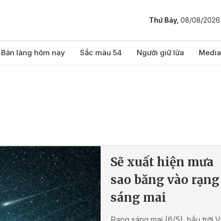
Thứ Bảy,
08/08/2026
Bản làng hôm nay
Sắc màu 54
Người giữ lửa
Media
Sẽ xuất hiện mưa
sao băng vào rạng
sáng mai
Rạng sáng mai (6/5), bầu trời V