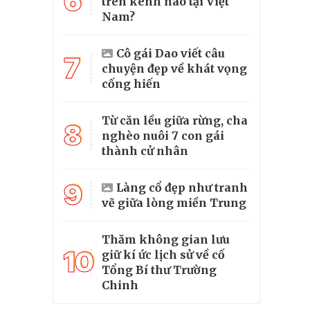
6
trên kênh nào tại Việt
Nam?
Cô gái Dao viết câu
7
chuyện đẹp về khát vọng
cống hiến
Từ căn lều giữa rừng, cha
8
nghèo nuôi 7 con gái
thành cử nhân
9
Làng cổ đẹp như tranh
vẽ giữa lòng miền Trung
Thăm không gian lưu
10
giữ kí ức lịch sử về cố
Tổng Bí thư Trường
Chinh