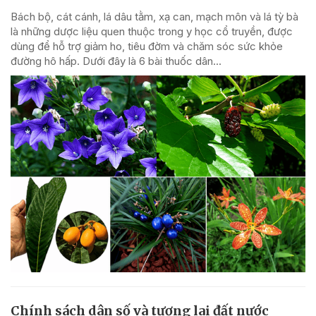
Bách bộ, cát cánh, lá dâu tằm, xạ can, mạch môn và lá tỳ bà
là những dược liệu quen thuộc trong y học cổ truyền, được
dùng để hỗ trợ giảm ho, tiêu đờm và chăm sóc sức khỏe
đường hô hấp. Dưới đây là 6 bài thuốc dân...
Chính sách dân số và tương lai đất nước