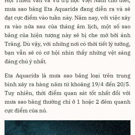
Hội Thiên văn và Vũ trụ học Việt Nam cho biết,
mưa sao băng Eta Aquarids đang diễn ra và sẽ
đạt cực điểm vào tuần này. Năm nay, với việc xảy
ra vào nửa sau của tháng âm lịch, một số sao
băng của hiện tượng này sẽ bị che mờ bởi ánh
Trăng. Dù vậy, với những nơi có thời tiết lý tưởng,
bạn vẫn sẽ có cơ hội nhìn thấy những vệt sáng
đáng chú ý nhất.
Eta Aquarids là mưa sao băng loại trên trung
bình xảy ra hàng năm từ khoảng 19/4 đến 20/5.
Tuy nhiên, thời điểm quan sát tốt nhất đối với
mưa sao băng thường chỉ ở 1 hoặc 2 đêm quanh
cực điểm của nó.