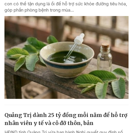
con có thể tận dụng lá ổi để hỗ trợ sức khỏe đường tiêu hóa,
góp phần phòng bệnh trong mùa...
Quảng Trị dành 25 tỷ đồng mỗi năm để hỗ trợ
nhân viên y tế và cô đỡ thôn, bản
HĐND tỉnh Quảng Trị vừa ban hành Nghị quyết quy định số