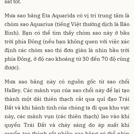
sát tốt.
Mưa sao băng Eta Aquarids có vị trí trung tâm là
chòm sao Aquarius (tiếng Việt thường dịch là Bảo
Bình). Bạn có thể tìm thấy chòm sao này ở bầu
trời phía Đông (nếu bạn không quen với việc xác
định các chòm sao thì đơn giản là nhìn bầu trời
phía Đông, ở độ cao khoảng từ 30 đến 70 độ cũng
được).
Mưa sao băng này có nguồn gốc từ sao chổi
Halley. Các mảnh vụn của sao chổi này để lại tạo
thành một dải thiên thạch cắt qua quĩ đạo Trái
Đất và khi hành tinh của chúng ta đi qua khu vực
này, các mảnh vụn (các thiên thạch) lao vào khí
quyển Trái Đất và cháy sáng do áp suất khí
quyển tạo thành rất nhiều sao băng có thể nhìn