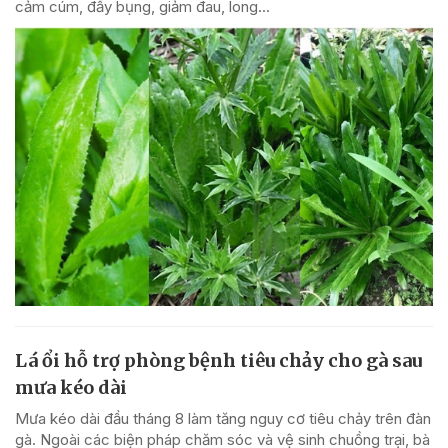
cảm cúm, đầy bụng, giảm đau, long...
Lá ổi hỗ trợ phòng bệnh tiêu chảy cho gà sau
mưa kéo dài
Mưa kéo dài đầu tháng 8 làm tăng nguy cơ tiêu chảy trên đàn
gà. Ngoài các biện pháp chăm sóc và vệ sinh chuồng trại, bà