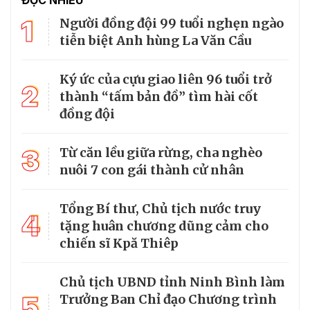
ĐỌC NHIỀU
1
Người đồng đội 99 tuổi nghẹn ngào
tiễn biệt Anh hùng La Văn Cầu
Ký ức của cựu giao liên 96 tuổi trở
2
thành “tấm bản đồ” tìm hài cốt
đồng đội
3
Từ căn lều giữa rừng, cha nghèo
nuôi 7 con gái thành cử nhân
Tổng Bí thư, Chủ tịch nước truy
4
tặng huân chương dũng cảm cho
chiến sĩ Kpă Thiêp
Chủ tịch UBND tỉnh Ninh Bình làm
5
Trưởng Ban Chỉ đạo Chương trình