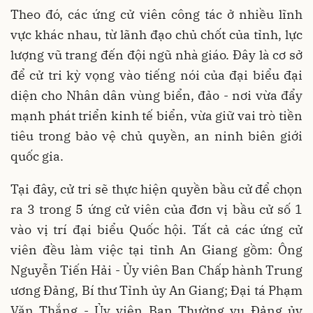
Theo đó, các ứng cử viên công tác ở nhiều lĩnh
vực khác nhau, từ lãnh đạo chủ chốt của tỉnh, lực
lượng vũ trang đến đội ngũ nhà giáo. Đây là cơ sở
để cử tri kỳ vọng vào tiếng nói của đại biểu đại
diện cho Nhân dân vùng biển, đảo - nơi vừa đẩy
mạnh phát triển kinh tế biển, vừa giữ vai trò tiền
tiêu trong bảo vệ chủ quyền, an ninh biên giới
quốc gia.
Tại đây, cử tri sẽ thực hiện quyền bầu cử để chọn
ra 3 trong 5 ứng cử viên của đơn vị bầu cử số 1
vào vị trí đại biểu Quốc hội. Tất cả các ứng cử
viên đều làm việc tại tỉnh An Giang gồm: Ông
Nguyễn Tiến Hải - Ủy viên Ban Chấp hành Trung
ương Đảng, Bí thư Tỉnh ủy An Giang; Đại tá Phạm
Văn Thắng - Ủy viên Ban Thường vụ Đảng ủy