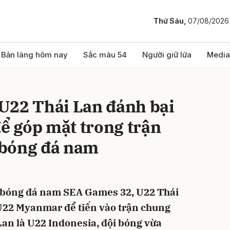
Thứ Sáu,
07/08/2026
bình luận
Bản làng hôm nay
Sắc màu 54
Người giữ lửa
Media
U22 Thái Lan đánh bại
 góp mặt trong trận
 bóng đá nam
Hủy
G
 bóng đá nam SEA Games 32, U22 Thái
 U22 Myanmar để tiến vào trận chung
Lan là U22 Indonesia, đội bóng vừa