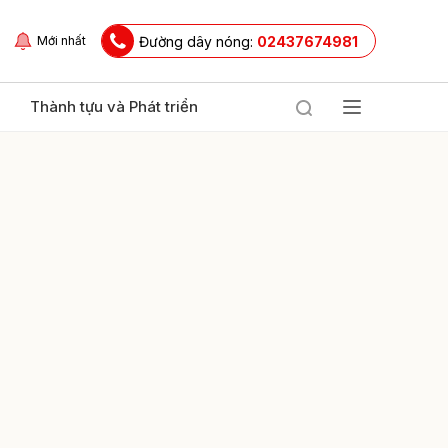
Đường dây nóng:
02437674981
Mới nhất
Thành tựu và Phát triển
ửi