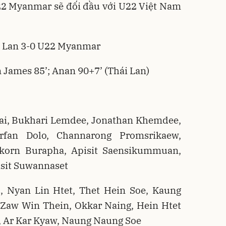
22 Myanmar sẽ đối đầu với U22 Việt Nam
i Lan 3-0 U22 Myanmar
 James 85’; Anan 90+7’ (Thái Lan)
ai, Bukhari Lemdee, Jonathan Khemdee,
rfan Dolo, Channarong Promsrikaew,
akorn Burapha, Apisit Saensikummuan,
asit Suwannaset
 Nyan Lin Htet, Thet Hein Soe, Kaung
 Zaw Win Thein, Okkar Naing, Hein Htet
, Ar Kar Kyaw, Naung Naung Soe