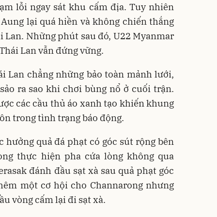
ạm lỗi ngay sát khu cấm địa. Tuy nhiên
 Aung lại quá hiền và không chiến thắng
i Lan. Những phút sau đó, U22 Myanmar
 Thái Lan vẫn đứng vững.
ái Lan chẳng những bảo toàn mảnh lưới,
ảo ra sao khi chơi bùng nổ ở cuối trận.
được các cầu thủ áo xanh tạo khiến khung
n trong tình trạng báo động.
c hưởng quả đá phạt có góc sút rộng bên
ong thực hiện pha cứa lòng không qua
erasak đánh đầu sạt xà sau quả phạt góc
thêm một cơ hội cho Channarong nhưng
ầu vòng cấm lại đi sạt xà.