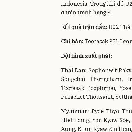
Indonesia. Trong khi đó U
ở trận tranh hạng 3.
Kết quả trận đấu
: U22 Thá
Ghi bàn:
Teerasak 37’; Leon
Đội hình xuất phát:
Thái Lan:
Sophonwit Raky
Songchai Thongcham, Ir
Teerasak Peephimai, Yos
Purachet Thodsanit, Setth
Myanmar:
Pyae Phyo Thu,
Htet Paing, Yan Kyaw Soe,
Aung, Khun Kyaw Zin Hein