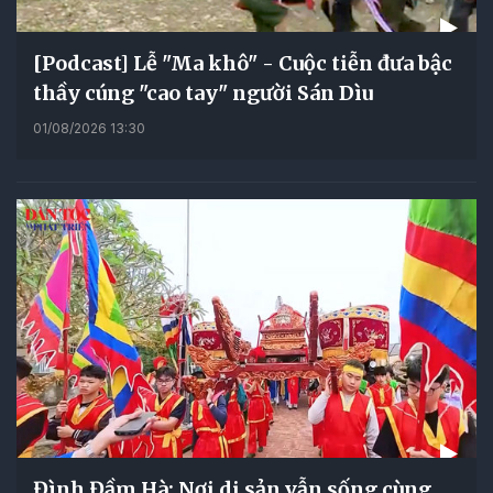
[Podcast] Lễ "Ma khô" - Cuộc tiễn đưa bậc
thầy cúng "cao tay" người Sán Dìu
01/08/2026 13:30
Đình Đầm Hà: Nơi di sản vẫn sống cùng