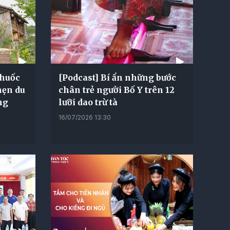
thuốc
[Podcast] Bí ẩn những bước
hẹn du
chân trẻ người Bố Y trên 12
ng
lưỡi dao trừ tà
16/07/2026 13:30