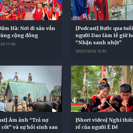
ầm Hà: Nơi di sản vẫn
[Podcast] Bước qua tuổi
cùng cộng đồng
người Dao làm lễ giữ h
“Nhặn sanh nhột”
26 17:49
30/07/2026 13:30
ast] Ám ảnh “Trả nợ
[Short video] Nghi thứ
cốt” và sự hồi sinh sau
rể của người Ê Đê