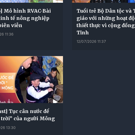
o] Mô hình RVAC-Bài
Tuổi trẻ Bộ Dân tộc và
kinh tế nông nghiệp
giáo với những hoạt đ
biên viễn
thiết thực vì cộng đồng
Tĩnh
26 11:36
12/07/2026 11:37
st] Tục cân nước để
 trời” của người Mông
26 13:30