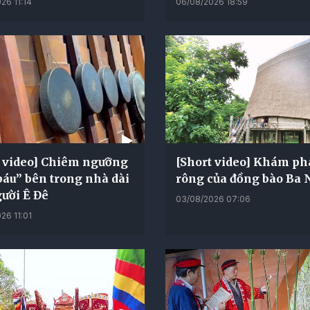
26 11:14
06/08/2026 18:59
t video] Chiêm ngưỡng
[Short video] Khám ph
áu” bên trong nhà dài
rông của đồng bào Ba 
ười Ê Đê
03/08/2026 07:06
26 11:01