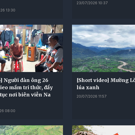
23/07/2026 10:37
26 13:30
] Người đàn ông 26
[Short video] Mường L
eo mầm tri thức, đẩy
lúa xanh
 tục nơi biên viễn Na
20/07/2026 11:57
26 08:00