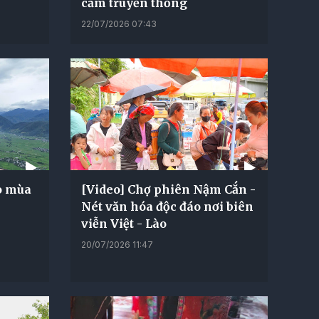
cẩm truyền thống
22/07/2026 07:43
ò mùa
[Video] Chợ phiên Nậm Cắn -
Nét văn hóa độc đáo nơi biên
viễn Việt - Lào
20/07/2026 11:47