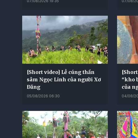
07/08/2026 19:35
07/08/20
[Short video] Lễ cúng thần
[Shor
sâm Ngọc Linh của người Xơ
“kho b
Đăng
của ng
05/08/2026 06:30
04/08/20