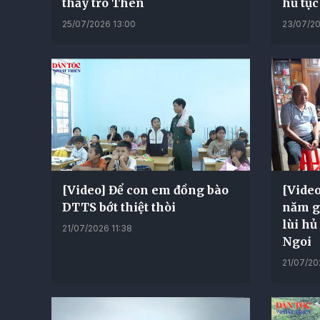
thầy trò Then
hủ tục
25/07/2026 13:00
23/07/20
[Video] Để con em đồng bào
[Video
DTTS bớt thiệt thòi
năm gi
lùi hủ
21/07/2026 11:38
Ngoi
21/07/20