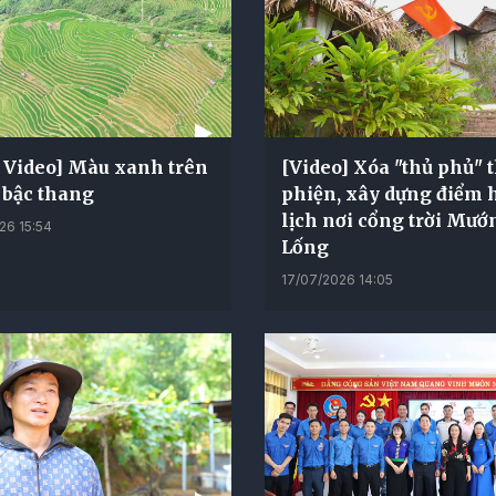
t Video] Màu xanh trên
[Video] Xóa "thủ phủ" 
 bậc thang
phiện, xây dựng điểm 
lịch nơi cổng trời Mướ
26 15:54
Lống
17/07/2026 14:05