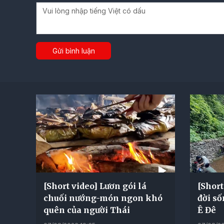
Gửi bình luận
[Short video] Lươn gói lá
[Short
chuối nướng-món ngon khó
đời số
quên của người Thái
Ê Đê