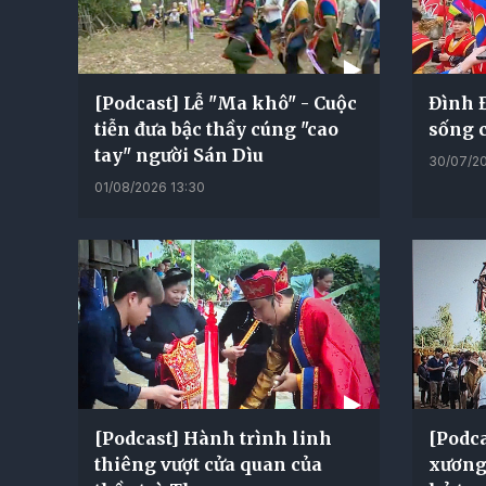
[Podcast] Lễ "Ma khô" - Cuộc
Đình Đ
tiễn đưa bậc thầy cúng "cao
sống 
tay" người Sán Dìu
30/07/20
01/08/2026 13:30
[Podcast] Hành trình linh
[Podc
thiêng vượt cửa quan của
xương 