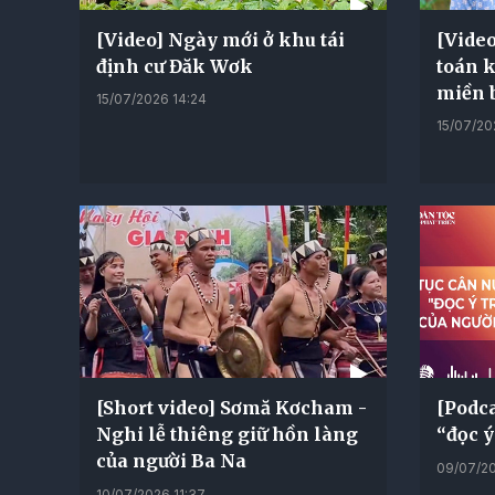
[Video] Ngày mới ở khu tái
[Vide
định cư Đăk Wơk
toán 
miền 
15/07/2026 14:24
15/07/20
[Short video] Sơmă Kơcham -
[Podca
Nghi lễ thiêng giữ hồn làng
“đọc ý
của người Ba Na
09/07/20
10/07/2026 11:37