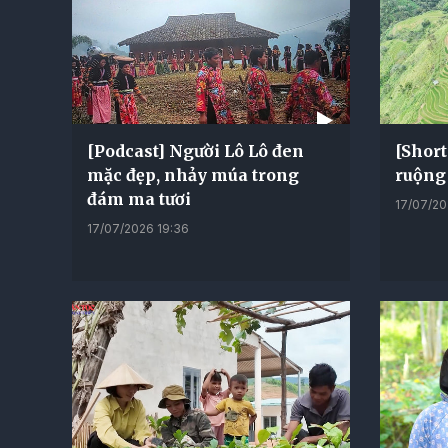
[Podcast] Người Lô Lô đen
[Shor
mặc đẹp, nhảy múa trong
ruộng
đám ma tươi
17/07/20
17/07/2026 19:36