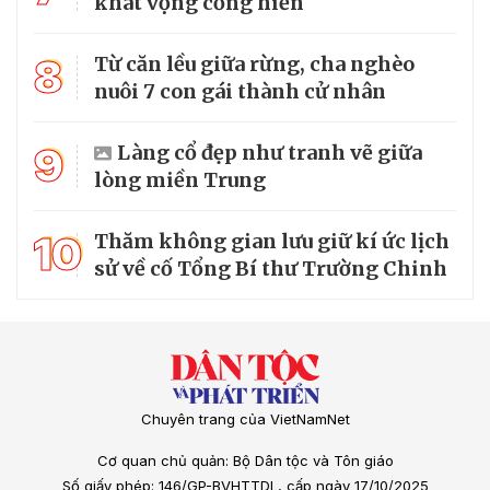
khát vọng cống hiến
8
Từ căn lều giữa rừng, cha nghèo
nuôi 7 con gái thành cử nhân
9
Làng cổ đẹp như tranh vẽ giữa
lòng miền Trung
10
Thăm không gian lưu giữ kí ức lịch
sử về cố Tổng Bí thư Trường Chinh
Chuyên trang của VietNamNet
Cơ quan chủ quản: Bộ Dân tộc và Tôn giáo
Số giấy phép: 146/GP-BVHTTDL, cấp ngày 17/10/2025