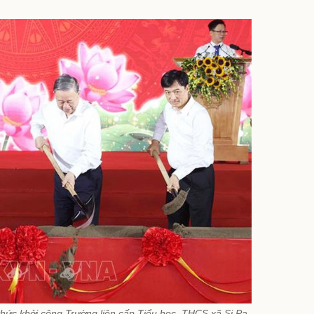
hức khởi công Trường liên cấp Tiểu học, THCS xã Si Pa