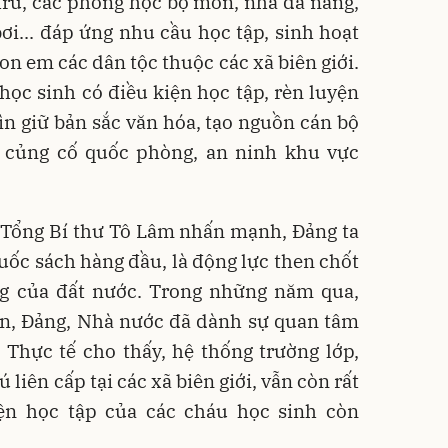
 trú, các phòng học bộ môn, nhà đa năng,
bơi... đáp ứng nhu cầu học tập, sinh hoạt
on em các dân tộc thuộc các xã biên giới.
học sinh có điều kiện học tập, rèn luyện
n giữ bản sắc văn hóa, tạo nguồn cán bộ
, củng cố quốc phòng, an ninh khu vực
, Tổng Bí thư Tô Lâm nhấn mạnh, Đảng ta
quốc sách hàng đầu, là động lực then chốt
ng của đất nước. Trong những năm qua,
n, Đảng, Nhà nước đã dành sự quan tâm
. Thực tế cho thấy, hệ thống trường lớp,
ú liên cấp tại các xã biên giới, vẫn còn rất
iện học tập của các cháu học sinh còn