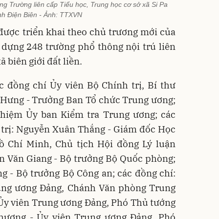
g Trường liên cấp Tiểu học, Trung học cơ sở xã Si Pa
ỉnh Điện Biên - Ảnh: TTXVN
 được triển khai theo chủ trương mới của
 dựng 248 trường phổ thông nội trú liên
ã biên giới đất liền.
 đồng chí Ủy viên Bộ Chính trị, Bí thư
 Hưng - Trưởng Ban Tổ chức Trung ương;
hiệm Ủy ban Kiểm tra Trung ương; các
 trị: Nguyễn Xuân Thắng - Giám đốc Học
Hồ Chí Minh, Chủ tịch Hội đồng Lý luận
n Văn Giang - Bộ trưởng Bộ Quốc phòng;
 - Bộ trưởng Bộ Công an; các đồng chí:
rung ương Đảng, Chánh Văn phòng Trung
Ủy viên Trung ương Đảng, Phó Thủ tướng
hương - Ủy viên Trung ương Đảng, Phó