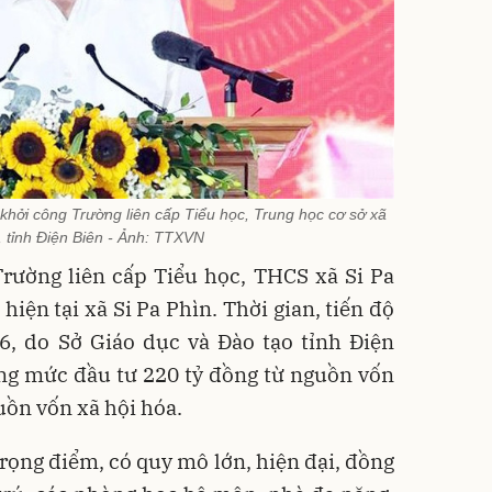
 khởi công Trường liên cấp Tiểu học, Trung học cơ sở xã
, tỉnh Điện Biên - Ảnh: TTXVN
rường liên cấp Tiểu học, THCS xã Si Pa
hiện tại xã Si Pa Phìn. Thời gian, tiến độ
6, do Sở Giáo dục và Đào tạo tỉnh Điện
ổng mức đầu tư 220 tỷ đồng từ nguồn vốn
uồn vốn xã hội hóa.
trọng điểm, có quy mô lớn, hiện đại, đồng