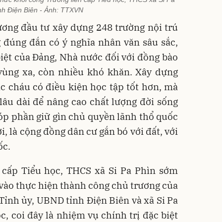
ỉnh Điện Biên - Ảnh: TTXVN
ương đầu tư xây dựng 248 trường nội trú
g đúng đắn có ý nghĩa nhân văn sâu sắc,
iệt của Đảng, Nhà nước đối với đồng bào
 vùng xa, còn nhiều khó khăn. Xây dựng
c cháu có điều kiện học tập tốt hơn, mà
lâu dài để nâng cao chất lượng đời sống
óp phần giữ gìn chủ quyền lãnh thổ quốc
ời, là cộng đồng dân cư gắn bó với đất, với
ốc.
n cấp Tiểu học, THCS xã Si Pa Phìn sớm
vào thực hiện thành công chủ trương của
 Tỉnh ủy, UBND tỉnh Điện Biên và xã Si Pa
c, coi đây là nhiệm vụ chính trị đặc biệt