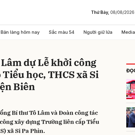
Thứ Bảy,
08/08/2026
bình luận
Bản làng hôm nay
Sắc màu 54
Người giữ lửa
Media
 Lâm dự Lễ khởi công
ĐỌC
 Tiểu học, THCS xã Si
iện Biên
Hủy
G
 Tổng Bí thư Tô Lâm và Đoàn công tác
 công xây dựng Trường liên cấp Tiểu
S) xã Si Pa Phìn.