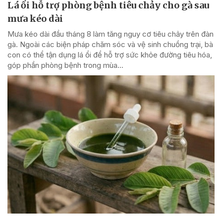
Lá ổi hỗ trợ phòng bệnh tiêu chảy cho gà sau
mưa kéo dài
Mưa kéo dài đầu tháng 8 làm tăng nguy cơ tiêu chảy trên đàn
gà. Ngoài các biện pháp chăm sóc và vệ sinh chuồng trại, bà
con có thể tận dụng lá ổi để hỗ trợ sức khỏe đường tiêu hóa,
góp phần phòng bệnh trong mùa...