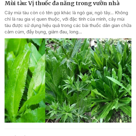
Mùi tàu: Vị thuốc đa năng trong vườn nhà
Cây mùi tàu còn có tên gọi khác là ngò gai, ngò tây… Không
chỉ là rau gia vị quen thuộc, với đặc tính của mình, cây mùi
tàu được sử dụng hiệu quả trong các bài thuốc dân gian chữa
cảm cúm, đầy bụng, giảm đau, long...