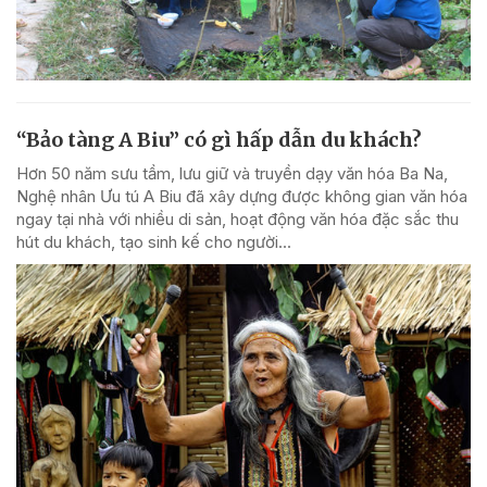
“Bảo tàng A Biu” có gì hấp dẫn du khách?
Hơn 50 năm sưu tầm, lưu giữ và truyền dạy văn hóa Ba Na,
Nghệ nhân Ưu tú A Biu đã xây dựng được không gian văn hóa
ngay tại nhà với nhiều di sản, hoạt động văn hóa đặc sắc thu
hút du khách, tạo sinh kế cho người...