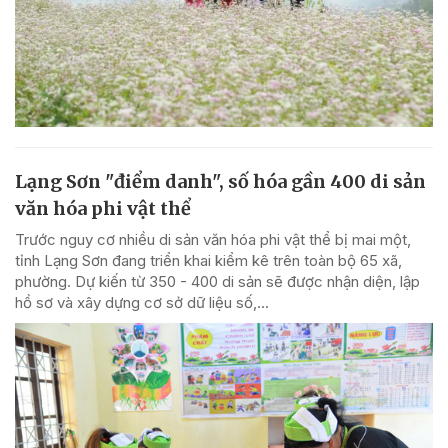
Lạng Sơn "điểm danh", số hóa gần 400 di sản
văn hóa phi vật thể
Trước nguy cơ nhiều di sản văn hóa phi vật thể bị mai một,
tỉnh Lạng Sơn đang triển khai kiểm kê trên toàn bộ 65 xã,
phường. Dự kiến từ 350 - 400 di sản sẽ được nhận diện, lập
hồ sơ và xây dựng cơ sở dữ liệu số,...