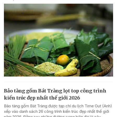
Bảo tàng gốm Bát Tràng lọt top công trình
kiến trúc đẹp nhất thế giới 2026
Bảo tàng gốm Bát Tràng được tạp chí du lịch Time Out (Anh)
xếp vào danh sách 26 công trình kiến trúc đẹp nhất thế giới
năm 2026. Đằng sau những đường cong hiện đại là câu