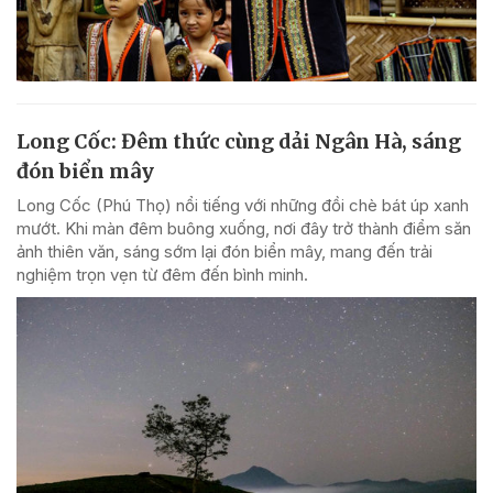
Long Cốc: Đêm thức cùng dải Ngân Hà, sáng
đón biển mây
Long Cốc (Phú Thọ) nổi tiếng với những đồi chè bát úp xanh
mướt. Khi màn đêm buông xuống, nơi đây trở thành điểm săn
ảnh thiên văn, sáng sớm lại đón biển mây, mang đến trải
nghiệm trọn vẹn từ đêm đến bình minh.