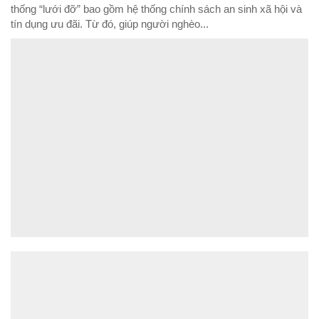
thống “lưới đỡ” bao gồm hệ thống chính sách an sinh xã hội và
tín dụng ưu đãi. Từ đó, giúp người nghèo...
ĐỌC NHIỀU