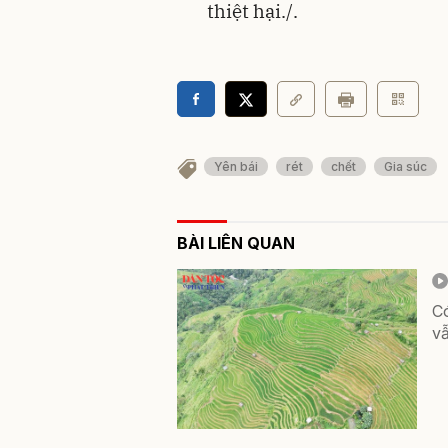
thiệt hại./.
Yên bái
rét
chết
Gia súc
BÀI LIÊN QUAN
C
vẫ