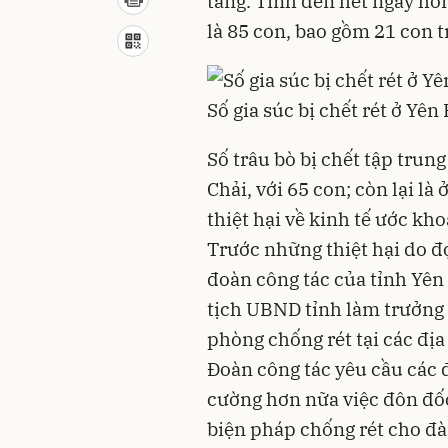
tăng. Tính đến hết ngày hôm
là 85 con, bao gồm 21 con tr
Số gia súc bị chết rét ở Yên
Số trâu bò bị chết tập tru
Chải, với 65 con; còn lại l
thiệt hại về kinh tế ước kho
Trước những thiệt hại do đợ
đoàn công tác của tỉnh Yê
tịch UBND tỉnh làm trưởng 
phòng chống rét tại các địa
Đoàn công tác yêu cầu các
cường hơn nữa việc đôn đố
biện pháp chống rét cho đà