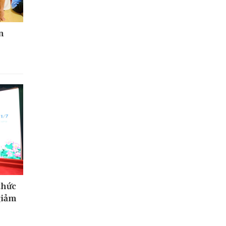
n
thức
giảm