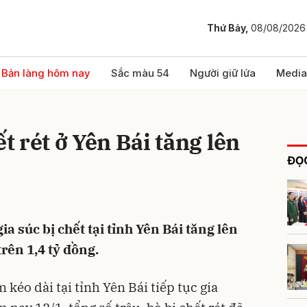
Thứ Bảy,
08/08/2026
bình luận
Bản làng hôm nay
Sắc màu 54
Người giữ lửa
Media
ết rét ở Yên Bái tăng lên
ĐỌC
a súc bị chết tại tỉnh Yên Bái tăng lên
Hủy
G
trên 1,4 tỷ đồng.
m kéo dài tại tỉnh Yên Bái tiếp tục gia