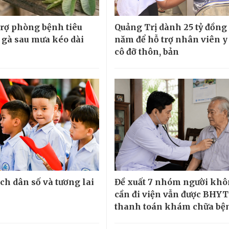
 trợ phòng bệnh tiêu
Quảng Trị dành 25 tỷ đồng
 gà sau mưa kéo dài
năm để hỗ trợ nhân viên y 
cô đỡ thôn, bản
ch dân số và tương lai
Đề xuất 7 nhóm người kh
cần đi viện vẫn được BHYT
thanh toán khám chữa bệ