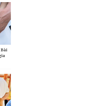
 Bài
gia