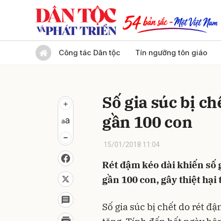
Gửi 
Công tác Dân tộc
Tín ngưỡng tôn giáo
Số gia súc bị ch
gần 100 con
15/01/2018 11:04
Rét đậm kéo dài khiến số gi
gần 100 con, gây thiệt hại 
Số gia súc bị chết do rét đậ