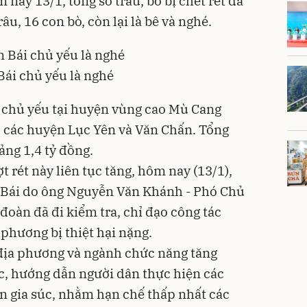
 nay 13/1, tổng số trâu, bò bị chết rét đã
âu, 16 con bò, còn lại là bê và nghé.
 Bái chủ yếu là nghé
ng chủ yếu tại huyện vùng cao Mù Cang
à ở các huyện Lục Yên và Văn Chấn. Tổng
ảng 1,4 tỷ đồng.
t rét này liên tục tăng, hôm nay (13/1),
n Bái do ông Nguyễn Văn Khánh - Phó Chủ
đoàn đã đi kiểm tra, chỉ đạo công tác
 phương bị thiệt hại nặng.
 địa phương và ngành chức năng tăng
c, hướng dẫn người dân thực hiện các
n gia súc, nhằm hạn chế thấp nhất các