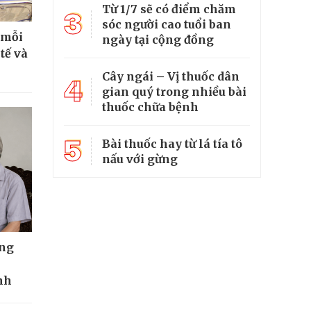
Từ 1/7 sẽ có điểm chăm
3
sóc người cao tuổi ban
 mỗi
ngày tại cộng đồng
tế và
Cây ngái – Vị thuốc dân
4
gian quý trong nhiều bài
thuốc chữa bệnh
5
Bài thuốc hay từ lá tía tô
nấu với gừng
ông
nh