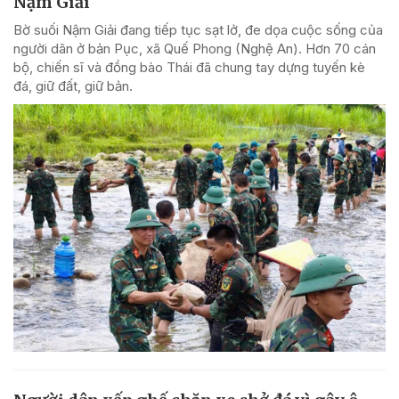
Nậm Giải
Bờ suối Nậm Giải đang tiếp tục sạt lở, đe dọa cuộc sống của
người dân ở bản Pục, xã Quế Phong (Nghệ An). Hơn 70 cán
bộ, chiến sĩ và đồng bào Thái đã chung tay dựng tuyến kè
đá, giữ đất, giữ bản.