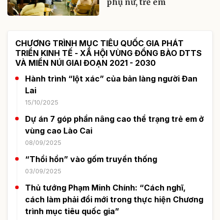
phụ nữ, trẻ em
CHƯƠNG TRÌNH MỤC TIÊU QUỐC GIA PHÁT
TRIỂN KINH TẾ - XÃ HỘI VÙNG ĐỒNG BÀO DTTS
VÀ MIỀN NÚI GIAI ĐOẠN 2021 - 2030
Hành trình “lột xác” của bản làng người Đan
Lai
15/10/2025
Dự án 7 góp phần nâng cao thể trạng trẻ em ở
vùng cao Lào Cai
08/09/2025
“Thổi hồn” vào gốm truyền thống
03/09/2025
Thủ tướng Phạm Minh Chính: “Cách nghĩ,
cách làm phải đổi mới trong thực hiện Chương
trình mục tiêu quốc gia”