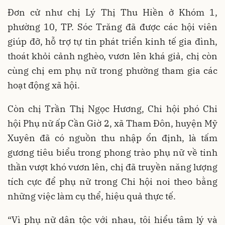
Đơn cử như chị Lý Thị Thu Hiền ở Khóm 1,
phường 10, TP. Sóc Trăng đã được các hội viên
giúp đỡ, hỗ trợ tự tin phát triển kinh tế gia đình,
thoát khỏi cảnh nghèo, vươn lên khá giả, chị còn
cùng chị em phụ nữ trong phường tham gia các
hoạt động xã hội.
Còn chị Trần Thị Ngọc Hương, Chi hội phó Chi
hội Phụ nữ ấp Cần Giờ 2, xã Tham Đôn, huyện Mỹ
Xuyên đã có nguồn thu nhập ổn định, là tấm
gương tiêu biểu trong phong trào phụ nữ về tinh
thần vượt khó vươn lên, chị đã truyền năng lượng
tích cực để phụ nữ trong Chi hội noi theo bằng
những việc làm cụ thể, hiệu quả thực tế.
“Vì phụ nữ dân tộc với nhau, tôi hiểu tâm lý và