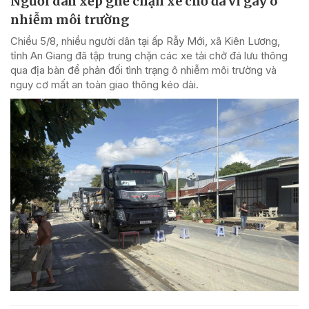
Người dân xếp ghế chặn xe chở đá vì gây ô
nhiễm môi trường
Chiều 5/8, nhiều người dân tại ấp Rẫy Mới, xã Kiên Lương,
tỉnh An Giang đã tập trung chặn các xe tải chở đá lưu thông
qua địa bàn để phản đối tình trạng ô nhiễm môi trường và
nguy cơ mất an toàn giao thông kéo dài.