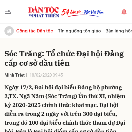
Gửi bình luận
Công tác Dân tộc
Tín ngưỡng tôn giáo
Bản làng hô
Sóc Trăng: Tổ chức Đại hội Đảng
cấp cơ sở đầu tiên
Minh Triết
18/02/2020 09:45
Ngày 17/2, Đại hội đại biểu Đảng bộ phường
Hủy
Gửi
2,TX. Ngã Năm (Sóc Trăng) lần thứ XI, nhiệm
kỳ 2020-2025 chính thức khai mạc. Đại hội
diễn ra trong 2 ngày với trên 300 đại biểu,
trong đó 100 đại biểu chính thức tham dự Đại
hội. Đây là Đại hội điểm cấp cơ sở đầu tiên