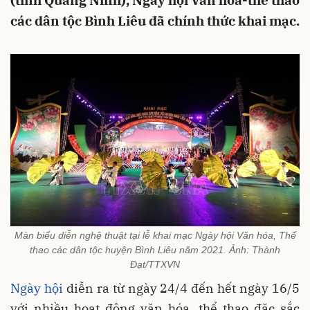
(tỉnh Quảng Ninh), Ngày hội Văn hóa-thể thao
các dân tộc Bình Liêu đã chính thức khai mạc.
Màn biểu diễn nghệ thuật tại lễ khai mạc Ngày hội Văn hóa, Thể
thao các dân tộc huyện Bình Liêu năm 2021. Ảnh: Thành
Đạt/TTXVN
Ngày hội
diễn ra từ ngày 24/4 đến hết ngày 16/5
với nhiều hoạt động văn hóa, thể thao đặc sắc