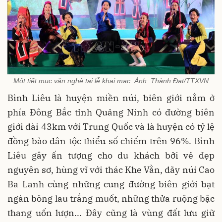
Một tiết mục văn nghệ tại lễ khai mạc. Ảnh: Thành Đạt/TTXVN
Bình Liêu là huyện miền núi, biên giới nằm ở
phía Đông Bắc tỉnh Quảng Ninh có đường biên
giới dài 43km với Trung Quốc và là huyện có tỷ lệ
đồng bào dân tộc thiểu số chiếm trên 96%. Bình
Liêu gây ấn tượng cho du khách bởi vẻ đẹp
nguyên sơ, hùng vĩ với thác Khe Vằn, dãy núi Cao
Ba Lanh cùng những cung đường biên giới bạt
ngàn bông lau trắng muốt, những thửa ruộng bậc
thang uốn lượn... Đây cũng là vùng đất lưu giữ