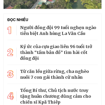
ĐỌC NHIỀU
1
Người đồng đội 99 tuổi nghẹn ngào
tiễn biệt Anh hùng La Văn Cầu
Ký ức của cựu giao liên 96 tuổi trở
2
thành “tấm bản đồ” tìm hài cốt
đồng đội
3
Từ căn lều giữa rừng, cha nghèo
nuôi 7 con gái thành cử nhân
Tổng Bí thư, Chủ tịch nước truy
4
tặng huân chương dũng cảm cho
chiến sĩ Kpă Thiêp