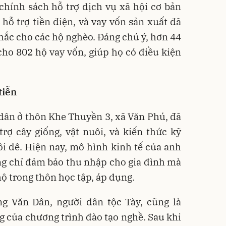
chính sách hỗ trợ dịch vụ xã hội cơ bản
 hỗ trợ tiền điện, và vay vốn sản xuất đã
chắc cho các hộ nghèo. Đáng chú ý, hơn 44
cho 802 hộ vay vốn, giúp họ có điều kiện
tiễn
dân ở thôn Khe Thuyền 3, xã Văn Phú, đã
rợ cây giống, vật nuôi, và kiến thức kỹ
ôi dê. Hiện nay, mô hình kinh tế của anh
ng chỉ đảm bảo thu nhập cho gia đình mà
ộ trong thôn học tập, áp dụng.
g Văn Dân, người dân tộc Tày, cũng là
 của chương trình đào tạo nghề. Sau khi