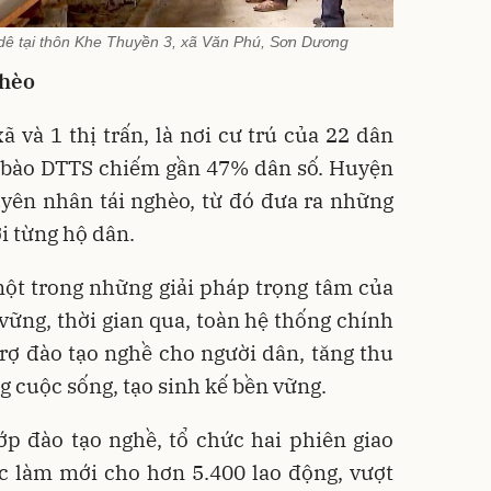
dê tại thôn Khe Thuyền 3, xã Văn Phú, Sơn Dương
ghèo
 và 1 thị trấn, là nơi cư trú của 22 dân
g bào DTTS chiếm gần 47% dân số. Huyện
uyên nhân tái nghèo, từ đó đưa ra những
i từng hộ dân.
một trong những giải pháp trọng tâm của
ững, thời gian qua, toàn hệ thống chính
 trợ đào tạo nghề cho người dân, tăng thu
g cuộc sống, tạo sinh kế bền vững.
p đào tạo nghề, tổ chức hai phiên giao
ệc làm mới cho hơn 5.400 lao động, vượt