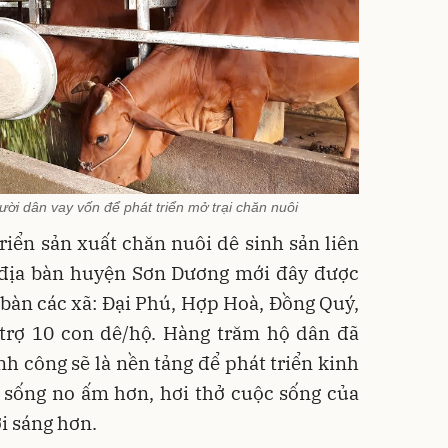
i dân vay vốn để phát triển mở trại chăn nuôi
riển sản xuất chăn nuôi dê sinh sản liên
ên địa bàn huyện Sơn Dương mới đây được
a bàn các xã: Đại Phú, Hợp Hoà, Đồng Quý,
 trợ 10 con dê/hộ. Hàng trăm hộ dân đã
h công sẽ là nền tảng để phát triển kinh
c sống no ấm hơn, hơi thở cuộc sống của
i sáng hơn.