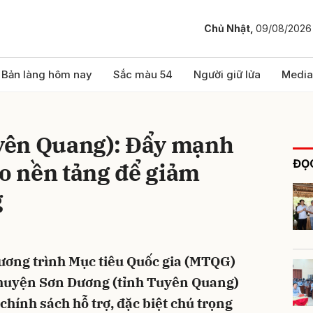
Chủ Nhật,
09/08/2026
bình luận
Bản làng hôm nay
Sắc màu 54
Người giữ lửa
Media
yên Quang): Đẩy mạnh
ĐỌC
ạo nền tảng để giảm
g
Hủy
G
ương trình Mục tiêu Quốc gia (MTQG)
 huyện Sơn Dương (tỉnh Tuyên Quang)
 chính sách hỗ trợ, đặc biệt chú trọng