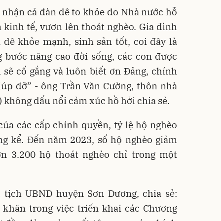
c nhận cả đàn dê to khỏe do Nhà nước hỗ
n kinh tế, vươn lên thoát nghèo. Gia đình
 dê khỏe mạnh, sinh sản tốt, coi đây là
g bước nâng cao đời sống, các con được
 sẽ cố gắng và luôn biết ơn Đảng, chính
iúp đỡ” - ông Trần Văn Cường, thôn nhà
) không dấu nổi cảm xúc hồ hởi chia sẻ.
 của các cấp chính quyền, tỷ lệ hộ nghèo
ng kể. Đến năm 2023, số hộ nghèo giảm
n 3.200 hộ thoát nghèo chỉ trong một
 tịch UBND huyện Sơn Dương, chia sẻ:
 khăn trong việc triển khai các Chương