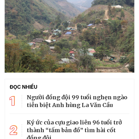
ĐỌC NHIỀU
1
Người đồng đội 99 tuổi nghẹn ngào
tiễn biệt Anh hùng La Văn Cầu
Ký ức của cựu giao liên 96 tuổi trở
2
thành “tấm bản đồ” tìm hài cốt
đồng đội