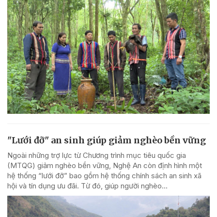
"Lưới đỡ" an sinh giúp giảm nghèo bền vững
Ngoài những trợ lực từ Chương trình mục tiêu quốc gia
(MTQG) giảm nghèo bền vững, Nghệ An còn định hình một
hệ thống “lưới đỡ” bao gồm hệ thống chính sách an sinh xã
hội và tín dụng ưu đãi. Từ đó, giúp người nghèo...