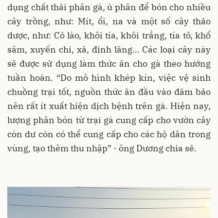
dụng chất thải phân gà, ủ phân để bón cho nhiều
cây trồng, như: Mít, ổi, na và một số cây thảo
dược, như: Cỏ lào, khôi tía, khôi trắng, tía tô, khổ
sâm, xuyến chi, xả, đinh lăng… Các loại cây này
sẽ được sử dụng làm thức ăn cho gà theo hướng
tuần hoàn. “Do mô hình khép kín, việc vệ sinh
chuồng trại tốt, nguồn thức ăn đầu vào đảm bảo
nên rất ít xuất hiện dịch bệnh trên gà. Hiện nay,
lượng phân bón từ trại gà cung cấp cho vườn cây
còn dư còn có thể cung cấp cho các hộ dân trong
vùng, tạo thêm thu nhập” - ông Dương chia sẻ.