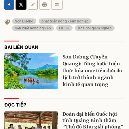
Sơn Dương
phát triển nông - lâm nghiệp
sản xuất nông nghiệp
OCOP
Xoá đói giảm nghèo
BÀI LIÊN QUAN
Sơn Dương (Tuyên
Quang): Từng bước hiện
thực hóa mục tiêu đưa du
lịch trở thành ngành
kinh tế quan trọng
ĐỌC TIẾP
Đoàn đại biểu Quốc hội
tỉnh Quảng Bình thăm
“Thủ đô Khu giải phóng”