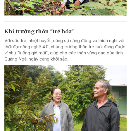
Khi trưởng thôn "trẻ hóa"
Với sức trẻ, nhiệt huyết, cùng sự năng động và thích nghi với
thời đại công nghệ 4.0, những trưởng thôn trẻ tuổi đang được
ví như "luồng gió mới", giúp cho các thôn vùng cao của tỉnh
Quảng Ngãi ngày càng khởi sắc.