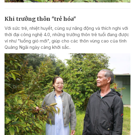
Khi trưởng thôn "trẻ hóa"
Với sức trẻ, nhiệt huyết, cùng sự năng động và thích nghi với
thời đại công nghệ 4.0, những trưởng thôn trẻ tuổi đang được
ví như "luồng gió mới", giúp cho các thôn vùng cao của tỉnh
Quảng Ngãi ngày càng khởi sắc.