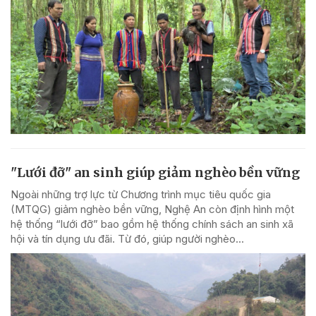
"Lưới đỡ" an sinh giúp giảm nghèo bền vững
Ngoài những trợ lực từ Chương trình mục tiêu quốc gia
(MTQG) giảm nghèo bền vững, Nghệ An còn định hình một
hệ thống “lưới đỡ” bao gồm hệ thống chính sách an sinh xã
hội và tín dụng ưu đãi. Từ đó, giúp người nghèo...