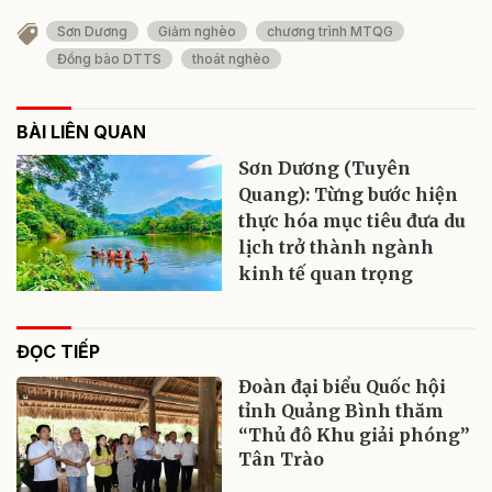
Sơn Dương
Giảm nghèo
chương trình MTQG
Đồng bào DTTS
thoát nghèo
BÀI LIÊN QUAN
Sơn Dương (Tuyên
Quang): Từng bước hiện
thực hóa mục tiêu đưa du
lịch trở thành ngành
kinh tế quan trọng
ĐỌC TIẾP
Đoàn đại biểu Quốc hội
tỉnh Quảng Bình thăm
“Thủ đô Khu giải phóng”
Tân Trào