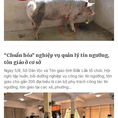
“Chuẩn hóa” nghiệp vụ quản lý tín ngưỡng,
tôn giáo ở cơ sở
Ngày 5/8, Sở Dân tộc và Tôn giáo tỉnh Đắk Lắk tổ chức Hội
nghị tập huấn, bồi dưỡng nghiệp vụ công tác tín ngưỡng, tôn
giáo cho gần 200 đại biểu là cán bộ phụ trách công tác tín
ngưỡng, tôn giáo tại các xã, phường...