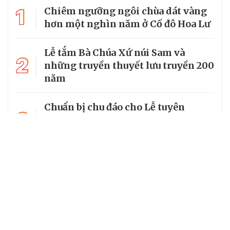
1
Chiêm ngưỡng ngôi chùa dát vàng
hơn một nghìn năm ở Cố đô Hoa Lư
Lễ tắm Bà Chúa Xứ núi Sam và
2
những truyền thuyết lưu truyền 200
năm
Chuẩn bị chu đáo cho Lễ tuyên
3
phong Chân phước Linh mục
Trương Bửu Diệp
Chiêm bái chùa Cam Lộ, nơi có
4
bảo tháp thờ Phật cao nhất Việt
Nam
5
Từ vị mục tử của người nghèo đến
Chân phước của Giáo hội hoàn vũ