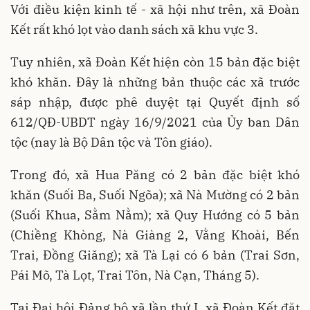
Với điều kiện kinh tế - xã hội như trên, xã Đoàn
Kết rất khó lọt vào danh sách xã khu vực 3.
Tuy nhiên, xã Đoàn Kết hiện còn 15 bản đặc biệt
khó khăn. Đây là những bản thuộc các xã trước
sáp nhập, được phê duyệt tại Quyết định số
612/QĐ-UBDT ngày 16/9/2021 của Ủy ban Dân
tộc (nay là Bộ Dân tộc và Tôn giáo).
Trong đó, xã Hua Păng có 2 bản đặc biệt khó
khăn (Suối Ba, Suối Ngõa); xã Nà Mường có 2 bản
(Suối Khua, Sằm Nằm); xã Quy Hướng có 5 bản
(Chiềng Khòng, Nà Giàng 2, Vằng Khoài, Bến
Trai, Đồng Giăng); xã Tà Lại có 6 bản (Trai Sơn,
Pái Mõ, Tà Lọt, Trai Tôn, Nà Cạn, Tháng 5).
Tại Đại hội Đảng bộ xã lần thứ I, xã Đoàn Kết đặt