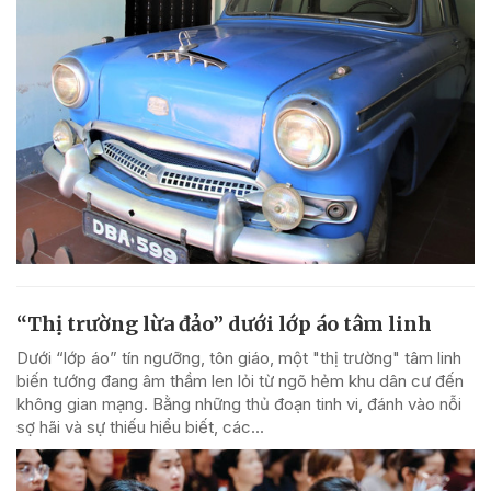
“Thị trường lừa đảo” dưới lớp áo tâm linh
Dưới “lớp áo” tín ngưỡng, tôn giáo, một "thị trường" tâm linh
biến tướng đang âm thầm len lỏi từ ngõ hẻm khu dân cư đến
không gian mạng. Bằng những thủ đoạn tinh vi, đánh vào nỗi
sợ hãi và sự thiếu hiểu biết, các...