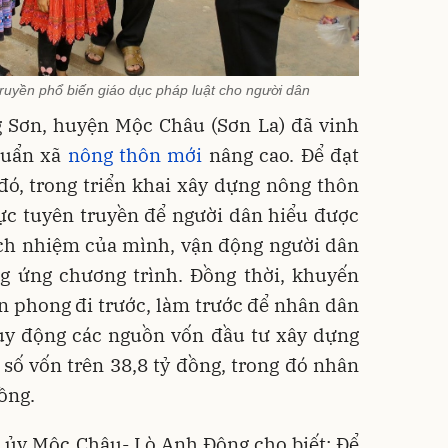
ruyền phổ biến giáo dục pháp luật cho người dân
g Sơn, huyện Mộc Châu (Sơn La) đã vinh
huẩn xã
nông thôn mới
nâng cao. Để đạt
đó, trong triển khai xây dựng nông thôn
cực tuyên truyền để người dân hiểu được
ách nhiệm của mình, vận động người dân
g ứng chương trình. Đồng thời, khuyến
ên phong đi trước, làm trước để nhân dân
huy động các nguồn vốn đầu tư xây dựng
 số vốn trên 38,8 tỷ đồng, trong đó nhân
ồng.
 ủy Mộc Châu- Lò Anh Đông cho biết: Để