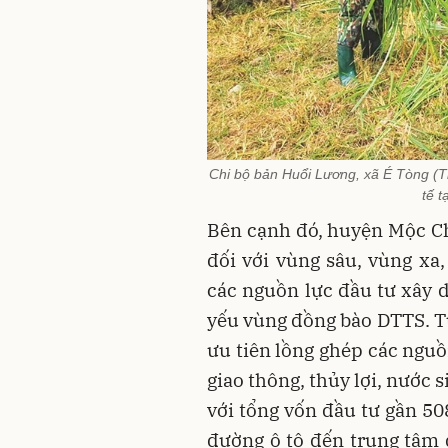
Chi bộ bản Huổi Lương, xã É Tòng (Th
tế t
Bên cạnh đó, huyện Mộc Châ
đối với vùng sâu, vùng xa
các nguồn lực đầu tư xây d
yếu vùng đồng bào DTTS. T
ưu tiên lồng ghép các nguồ
giao thông, thủy lợi, nước s
với tổng vốn đầu tư gần 508
đường ô tô đến trung tâm 