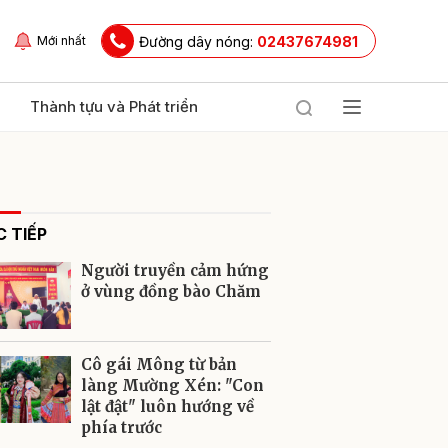
Đường dây nóng:
02437674981
Mới nhất
Thành tựu và Phát triển
 TIẾP
Người truyền cảm hứng
ở vùng đồng bào Chăm
ửi
Cô gái Mông từ bản
làng Mường Xén: "Con
lật đật" luôn hướng về
phía trước