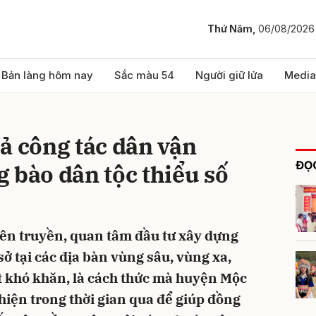
Thứ Năm,
06/08/2026
bình luận
Bản làng hôm nay
Sắc màu 54
Người giữ lửa
Media
ả công tác dân vận
ĐỌC
 bào dân tộc thiểu số
yên truyền, quan tâm đầu tư xây dựng
Hủy
G
sở tại các địa bàn vùng sâu, vùng xa,
ệt khó khăn, là cách thức mà huyện Mộc
 hiện trong thời gian qua để giúp đồng