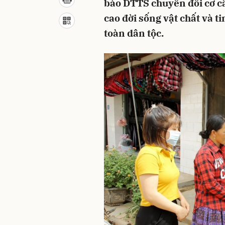
bào DTTS chuyển đổi cơ cấ
cao đời sống vật chất và t
toàn dân tộc.