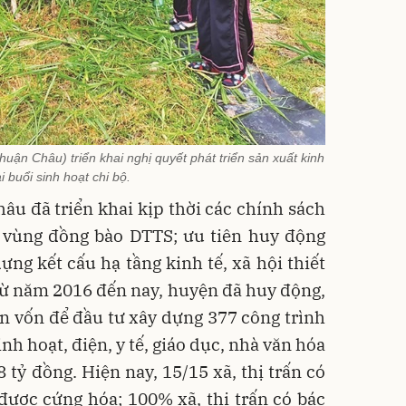
uận Châu) triển khai nghị quyết phát triển sản xuất kinh
ại buổi sinh hoạt chi bộ.
u đã triển khai kịp thời các chính sách
, vùng đồng bào DTTS; ưu tiên huy động
ựng kết cấu hạ tầng kinh tế, xã hội thiết
ừ năm 2016 đến nay, huyện đã huy động,
n vốn để đầu tư xây dựng 377 công trình
inh hoạt, điện, y tế, giáo dục, nhà văn hóa
 tỷ đồng. Hiện nay, 15/15 xã, thị trấn có
được cứng hóa; 100% xã, thị trấn có bác