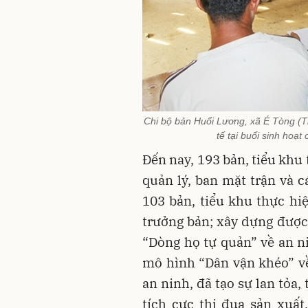
Chi bộ bản Huổi Lương, xã É Tòng (Th
tế tại buổi sinh hoạt
Đến nay, 193 bản, tiểu khu 
quản lý, ban mặt trận và c
103 bản, tiểu khu thực hiệ
trưởng bản; xây dựng được
“Dòng họ tự quản” về an ni
mô hình “Dân vận khéo” về 
an ninh, đã tạo sự lan tỏa
tích cực thi đua sản xuất